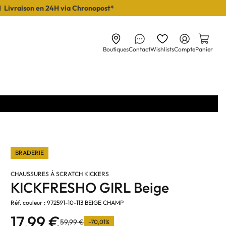
I Livraison en 24H via Chronopost*
Boutiques
Contact
Wishlists
Compte
Panier
BRADERIE
CHAUSSURES À SCRATCH KICKERS
KICKFRESHO GIRL Beige
Réf. couleur : 972591-10-113 BEIGE CHAMP
17,99 €
59,99 €
-70,01%