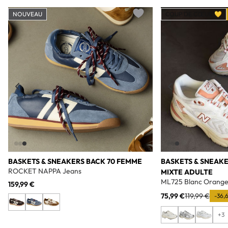
NOUVEAU
COUP DE CŒUR 💛
Add to wishlist
BASKETS & SNEAKERS BACK 70 FEMME
BASKETS & SNEAK
ROCKET NAPPA Jeans
MIXTE ADULTE
ML725 Blanc Orang
159,99 €
75,99 €
119,99 €
-36,
+3