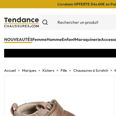
Livraison OFFERTE Dès 60€ en Poin
NOUVEAUTÉS
Femme
Homme
Enfant
Maroquinerie
Accesso
Accueil
Marques
Kickers
Fille
Chaussures à Scratch