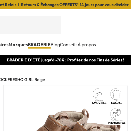
t Relais I Retours & Échanges OFFERTS* 14 jours pour vous décider 
ires
Marques
BRADERIE
Blog
Conseils
À propos
BRADERIE D'ÉTÉ jusqu'à -70% : Profitez de nos Fins de Séries !
KICKFRESHO GIRL Beige