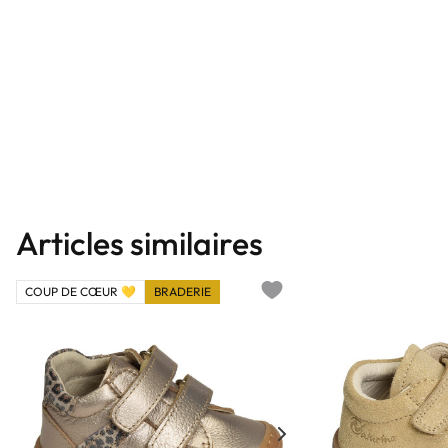
Articles similaires
COUP DE CŒUR 💛
BRADERIE
Add to wishlist