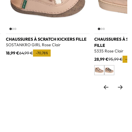
CHAUSSURES À SCRATCH KICKERS FILLE
CHAUSSURES À S
SOSTANKRO GIRL Rose Clair
FILLE
5335 Rose Clair
18,99 €
64,99 €
-70,78%
28,99 €
95,99 €
-69