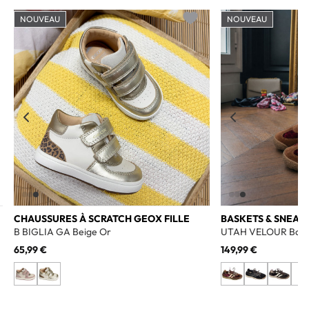
NOUVEAU
NOUVEAU
o wishlist
Add to wishlist
CHAUSSURES À SCRATCH GEOX FILLE
BASKETS & SNEAK
B BIGLIA GA Beige Or
UTAH VELOUR Bord
65,99 €
149,99 €
+3