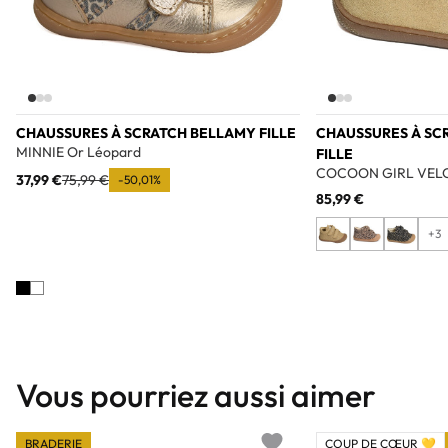
CHAUSSURES À SCRATCH BELLAMY FILLE
CHAUSSURES À SC
MINNIE Or Léopard
FILLE
COCOON GIRL VEL
37,99 €
75,99 €
-50,01%
85,99 €
+3
Vous pourriez aussi aimer
BRADERIE
COUP DE CŒUR 💛