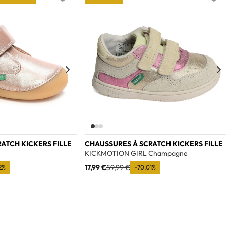
Add to wishlist
Add t
ATCH KICKERS FILLE
CHAUSSURES À SCRATCH KICKERS FILLE
KICKMOTION GIRL Champagne
17,99 €
59,99 €
2%
-70,01%