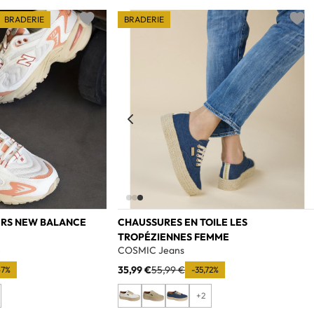
BRADERIE
BRADERIE
Add to wishlist
Add t
ERS NEW BALANCE
CHAUSSURES EN TOILE LES
TROPÉZIENNES FEMME
e
COSMIC Jeans
35,99 €
55,99 €
67%
-35,72%
+2