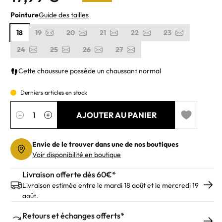
Pointure
Guide des tailles
18
19
20
21
22
23
24
25
26
27
Cette chaussure possède un chaussant normal
Derniers articles en stock
Quantité
AJOUTER AU PANIER
−
+
Add to wishl
Envie de le trouver dans une de nos boutiques
Voir disponibilité en boutique
Livraison offerte dès 60€*
Livraison estimée entre le mardi 18 août et le mercredi 19
août.
Retours et échanges offerts*