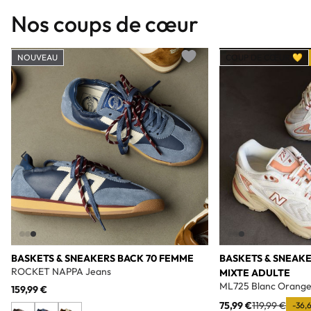
Nos coups de cœur
NOUVEAU
COUP DE CŒUR 💛
Add to wishlist
BASKETS & SNEAKERS BACK 70 FEMME
BASKETS & SNEAK
ROCKET NAPPA Jeans
MIXTE ADULTE
ML725 Blanc Orang
159,99 €
75,99 €
119,99 €
-36,