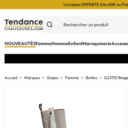
Livraison OFFERTE Dès 60€ en Poin
NOUVEAUTÉS
Femme
Homme
Enfant
Maroquinerie
Accesso
Accueil
Marques
Giopiu
Femme
Bottes
G2311D Beig