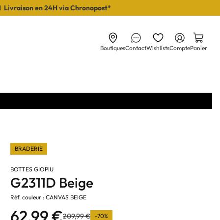
I Livraison en 24H via Chronopost*
Boutiques
Contact
Wishlists
Compte
Panier
BRADERIE
BOTTES GIOPIU
G2311D Beige
Réf. couleur : CANVAS BEIGE
62,99 €
209,99 €
-70%