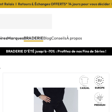
t Relais I Retours & Échanges OFFERTS* 14 jours pour vous décider 
ires
Marques
BRADERIE
Blog
Conseils
À propos
BRADERIE D'ÉTÉ jusqu'à -70% : Profitez de nos Fins de Séries !
e