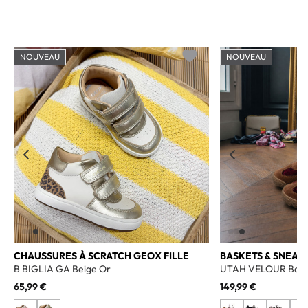
NOUVEAU
NOUVEAU
o wishlist
Add to wishlist
CHAUSSURES À SCRATCH GEOX FILLE
BASKETS & SNEAK
B BIGLIA GA Beige Or
UTAH VELOUR Bord
65,99 €
149,99 €