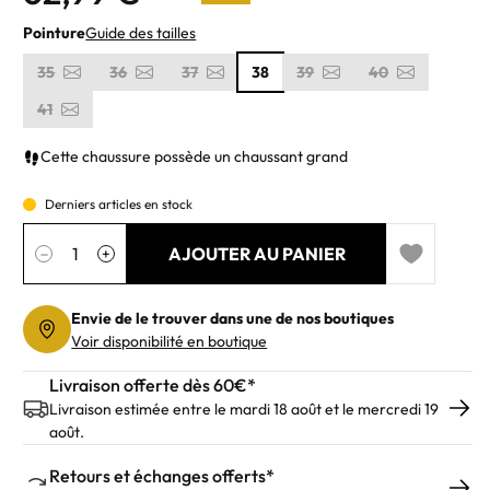
Pointure
Guide des tailles
35
36
37
38
39
40
41
Cette chaussure possède un chaussant grand
Derniers articles en stock
Quantité
AJOUTER AU PANIER
−
+
Add to wishl
Envie de le trouver dans une de nos boutiques
Voir disponibilité en boutique
Livraison offerte dès 60€*
Livraison estimée entre le mardi 18 août et le mercredi 19
août.
Retours et échanges offerts*