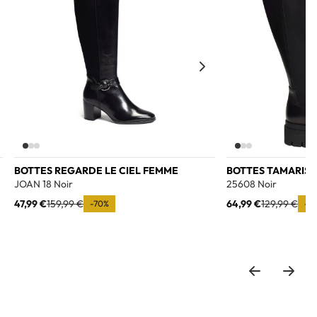
BOTTES REGARDE LE CIEL FEMME
BOTTES TAMARIS
JOAN 18 Noir
25608 Noir
47,99 €
159,99 €
64,99 €
129,99 €
-70%
-5