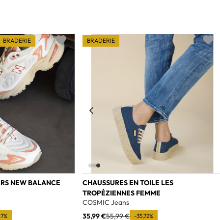
BRADERIE
BRADERIE
Add to wishlist
Add t
ERS NEW BALANCE
CHAUSSURES EN TOILE LES
TROPÉZIENNES FEMME
e
COSMIC Jeans
35,99 €
55,99 €
67%
-35,72%