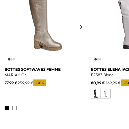
BOTTES SOFTWAVES FEMME
BOTTES ELENA IAC
MARIAH Or
E2583 Blanc
77,99 €
259,99 €
80,99 €
269,99 €
-70%
-7