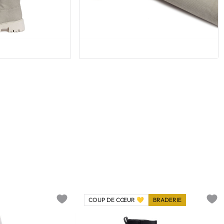
COUP DE CŒUR 💛
BRADERIE
Add to wishlist
Add t