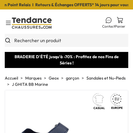
Point Relais I Retours & Échanges OFFERTS* 14 jours pour vous déci
Contact
Panier
Toggle Menu
Rechercher un produit
BRADERIE D'ÉTÉ jusqu'à -70% : Profitez de nos Fins de
Séries !
Accueil
Marques
Geox
garçon
Sandales et Nu-Pieds
J GHITA BB Marine