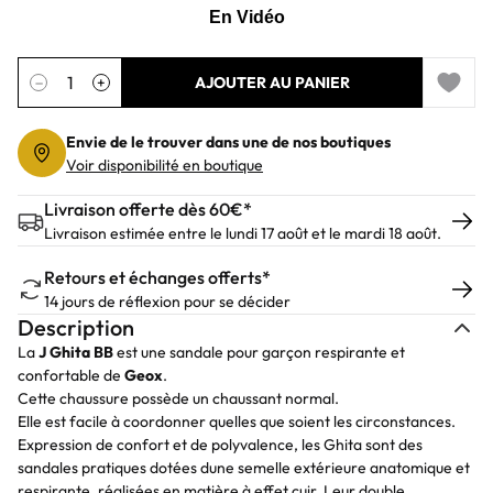
Quantité
−
+
AJOUTER AU PANIER
Add to 
Envie de le trouver dans une de nos boutiques
Voir disponibilité en boutique
Livraison offerte dès 60€*
Livraison estimée entre le lundi 17 août et le mardi 18 août.
Retours et échanges offerts*
14 jours de réflexion pour se décider
Description
La
J Ghita BB
est une sandale pour garçon respirante et
confortable de
Geox
.
Cette chaussure possède un chaussant normal.
Elle est facile à coordonner quelles que soient les circonstances.
Expression de confort et de polyvalence, les Ghita sont des
sandales pratiques dotées dune semelle extérieure anatomique et
respirante, réalisées en matière à effet cuir. Leur double