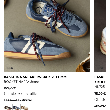
BASKETS & SNEAKERS BACK 70 FEMME
BASKETS
ROCKET NAPPA Jeans
ADULTE
ML725 Bl
159,99 €
Choisissez votre taille
75,99 €
11
Choisissez 
35
36
37
38
39
40
41
42
41½
42
43
44