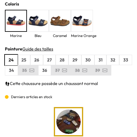
Coloris
Marine
Bleu
Caramel
Marine Orange
Pointure
Guide des tailles
24
25
26
27
28
29
30
31
32
33
34
35
36
37
38
39
Cette chaussure possède un chaussant normal
Derniers articles en stock