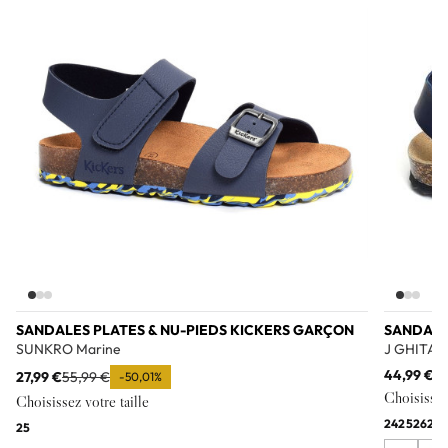
SANDALES PLATES & NU-PIEDS KICKERS GARÇON
SANDALE
SUNKRO Marine
J GHITA B
44,99 €
27,99 €
55,99 €
-50,01%
Choisissez 
Choisissez votre taille
24
25
26
27
2
25