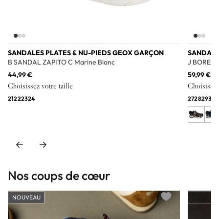
SANDALES PLATES & NU-PIEDS GEOX GARÇON
SANDALE
B SANDAL ZAPITO C Marine Blanc
J BOREAL
44,99 €
59,99 €
Choisissez votre taille
Choisissez 
21
22
23
24
27
28
29
30
Nos coups de cœur
NOUVEAU
COUP DE
Add to wishlist