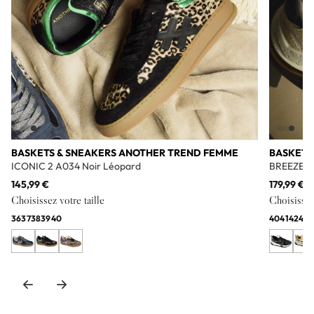
BASKETS & SNEAKERS ANOTHER TREND FEMME
BASKETS
ICONIC 2 A034 Noir Léopard
BREEZE 3
145,99 €
179,99 €
Choisissez votre taille
Choisissez 
36
37
38
39
40
40
41
42
43
4