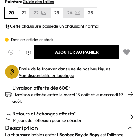
Pointure
Guide des tailles
20
21
22
23
24
25
Cette chaussure possède un chaussant normal
Derniers articles en stock
Quantité
−
+
AJOUTER AU PANIER
Add to 
Envie de le trouver dans une de nos boutiques
Voir disponibilité en boutique
Livraison offerte dès 60€*
Livraison estimée entre le mardi 18 août et le mercredi 19
août.
Retours et échanges offerts*
14 jours de réflexion pour se décider
Description
La chaussure babies enfant
Bonbec
Boy
de
Bopy
est l’alliance