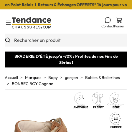
n Point Relais I Retours & Échanges OFFERTS* 14 jours pour vous dé
Contact
Panier
Toggle Menu
Rechercher un produit
BRADERIE D'ÉTÉ jusqu'à -70% : Profitez de nos Fins de
Séries !
Accueil
Marques
Bopy
garçon
Babies & Ballerines
BONBEC BOY Cognac