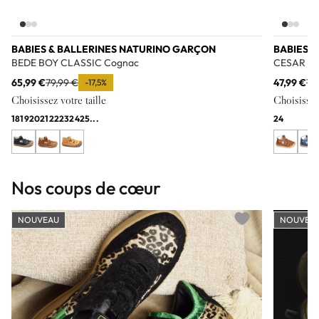
BABIES & BALLERINES NATURINO GARÇON
BABIES 
BEDE BOY CLASSIC Cognac
CESAR C
65,99 €
79,99 €
47,99 €
74
-17,5%
Choisissez votre taille
Choisissez 
18
19
20
21
22
23
24
25
...
24
Nos coups de cœur
NOUVEAU
NOUVEA
Add to wishlist