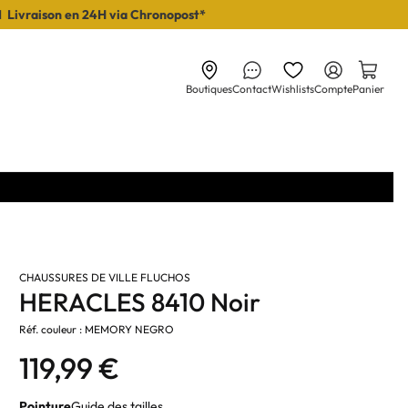
I Livraison en 24H via Chronopost*
Boutiques
Contact
Wishlists
Compte
Panier
CHAUSSURES DE VILLE FLUCHOS
HERACLES 8410 Noir
Réf. couleur : MEMORY NEGRO
119,99 €
Pointure
Guide des tailles