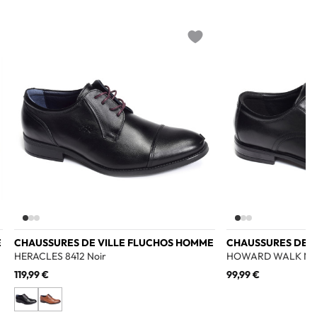
o wishlist
Add to wishlist
E
CHAUSSURES DE VILLE FLUCHOS HOMME
CHAUSSURES DE V
HERACLES 8412 Noir
HOWARD WALK Noi
119,99 €
99,99 €