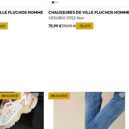
ILLE FLUCHOS HOMME
CHAUSSURES DE VILLE FLUCHOS HOMM
VESUBIO 9352 Noir
75,99 €
119,99 €
46%
-36,67%
BRADERIE
BRADERIE
Add to wishlist
Add t