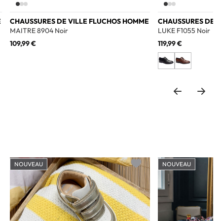
E
CHAUSSURES DE VILLE FLUCHOS HOMME
CHAUSSURES DE 
MAITRE 8904 Noir
LUKE F1055 Noir
109,99 €
119,99 €
NOUVEAU
NOUVEAU
o wishlist
Add to wishlist