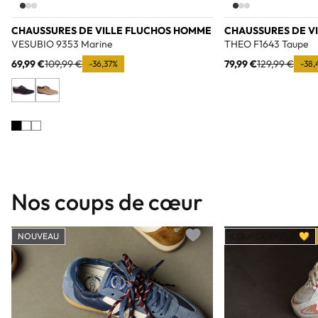
CHAUSSURES DE VILLE FLUCHOS HOMME
CHAUSSURES DE V
VESUBIO 9353 Marine
THEO F1643 Taupe
69,99 €
109,99 €
79,99 €
129,99 €
-36,37%
-38,
Nos coups de cœur
NOUVEAU
COUP DE CŒUR 💛
Add to wishlist