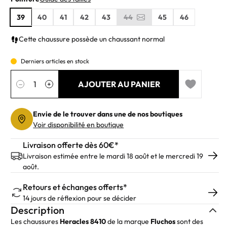
39
40
41
42
43
44
45
46
Cette chaussure possède un chaussant normal
Derniers articles en stock
Quantité
AJOUTER AU PANIER
−
+
Add to wishl
Envie de le trouver dans une de nos boutiques
Voir disponibilité en boutique
Livraison offerte dès 60€*
Livraison estimée entre le mardi 18 août et le mercredi 19
août.
Retours et échanges offerts*
14 jours de réflexion pour se décider
Description
Les chaussures
Heracles 8410
de la marque
Fluchos
sont des