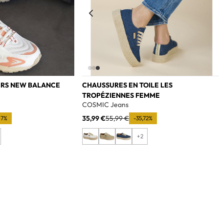
ERS NEW BALANCE
CHAUSSURES EN TOILE LES
TROPÉZIENNES FEMME
e
COSMIC Jeans
35,99 €
55,99 €
67%
-35,72%
+2