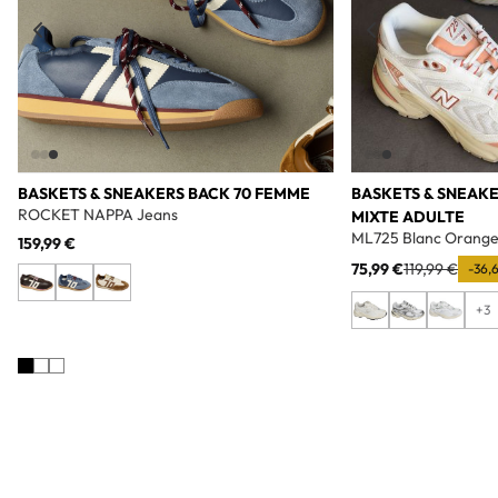
BASKETS & SNEAKERS BACK 70 FEMME
BASKETS & SNEAK
ROCKET NAPPA Jeans
MIXTE ADULTE
ML725 Blanc Orang
159,99 €
75,99 €
119,99 €
-36,
+3