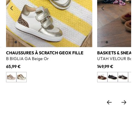
CHAUSSURES À SCRATCH GEOX FILLE
BASKETS & SNEAK
B BIGLIA GA Beige Or
UTAH VELOUR Bord
65,99 €
149,99 €
+3