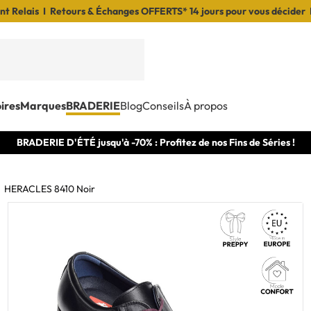
t Relais I Retours & Échanges OFFERTS* 14 jours pour vous décider 
ires
Marques
BRADERIE
Blog
Conseils
À propos
BRADERIE D'ÉTÉ jusqu'à -70% : Profitez de nos Fins de Séries !
HERACLES 8410 Noir