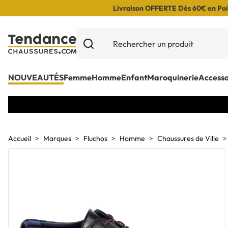
Livraison OFFERTE Dès 60€ en Poin
NOUVEAUTÉS
Femme
Homme
Enfant
Maroquinerie
Accesso
Accueil
Marques
Fluchos
Homme
Chaussures de Ville