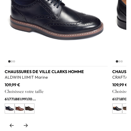
CHAUSSURES DE VILLE CLARKS HOMME
CHAUSSU
ALDWIN LIIMIT Marine
CRAFTARL
109,99 €
109,99 €
Choisissez votre taille
Choisissez 
6½
7
7½
8
8½
9
9½
10
...
6½
7½
8
10
1