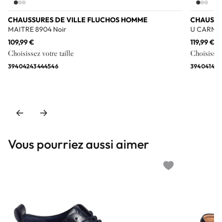
CHAUSSURES DE VILLE FLUCHOS HOMME
CHAUSSU
MAITRE 8904 Noir
U CARNAB
109,99 €
119,99 €
Choisissez votre taille
Choisissez 
39
40
42
43
44
45
46
39
40
41
42
4
Vous pourriez aussi aimer
Add to wishlist