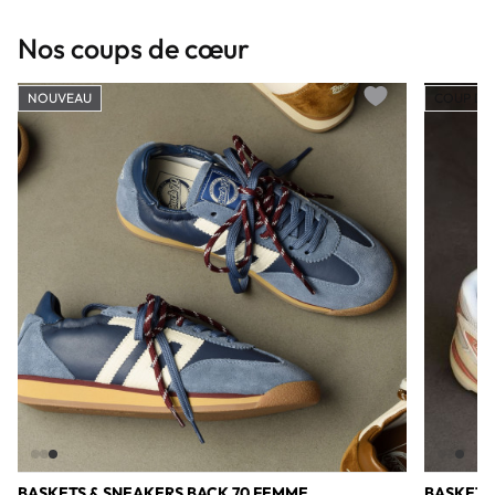
Nos coups de cœur
NOUVEAU
COUP DE
Add to wishlist
BASKETS & SNEAKERS BACK 70 FEMME
BASKETS