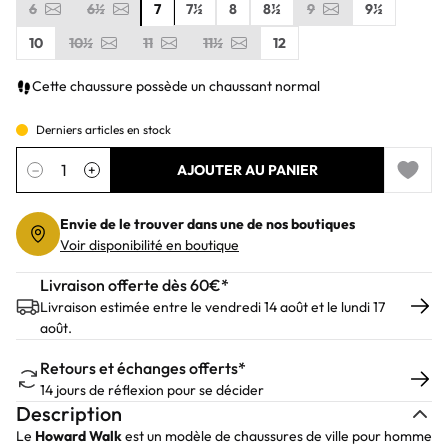
6
6½
7
7½
8
8½
9
9½
10
10½
11
11½
12
Cette chaussure possède un chaussant normal
Derniers articles en stock
Quantité
−
+
AJOUTER AU PANIER
Add to 
Envie de le trouver dans une de nos boutiques
Voir disponibilité en boutique
Livraison offerte dès 60€*
Livraison estimée entre le vendredi 14 août et le lundi 17
août.
Retours et échanges offerts*
14 jours de réflexion pour se décider
Description
Le
Howard Walk
est un modèle de chaussures de ville pour homme