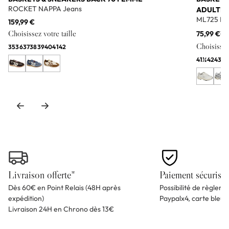
ROCKET NAPPA Jeans
ADULTE
ML725 Bl
159,99 €
Choisissez votre taille
75,99 €
11
Choisissez 
35
36
37
38
39
40
41
42
41½
42
43
44
Livraison offerte*
Paiement sécurisé
Dès 60€ en Point Relais (48H après
Possibilité de règlem
expédition)
Paypalx4, carte bleu
Livraison 24H en Chrono dès 13€