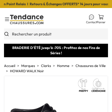
Point Relais I Retours & Échanges OFFERTS* 14 jours pour vous déci
Contact
Panier
Toggle Menu
Rechercher un produit
BRADERIE D'ÉTÉ jusqu'à -70% : Profitez de nos Fins de
Séries !
Accueil
Marques
Clarks
Homme
Chaussures de Ville
HOWARD WALK Noir