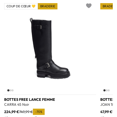
COUP DE CŒUR 💛
BRADERIE
BRADERI
Add to wishlist
BOTTES FREE LANCE FEMME
BOTTES 
CARRA 45 Noir
JOAN 18 N
224,99 €
749,99 €
47,99 €
15
-70%