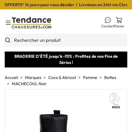
OFFERTS* 14 jours pour vous décider I Livraison en 24H via Chronop
Contact
Panier
Toggle Menu
Rechercher un produit
BRADERIE D'ÉTÉ jusqu'à -70% : Profitez de nos Fins de
Séries !
Accueil
Marques
Coco & Abricot
Femme
Bottes
MACHECOUL Noir