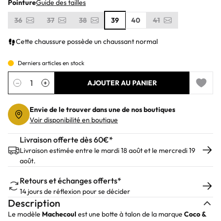
Pointure
Guide des tailles
36
37
38
39
40
41
Cette chaussure possède un chaussant normal
Derniers articles en stock
Quantité
−
+
AJOUTER AU PANIER
Add to 
Envie de le trouver dans une de nos boutiques
Voir disponibilité en boutique
Livraison offerte dès 60€*
Livraison estimée entre le mardi 18 août et le mercredi 19
août.
Retours et échanges offerts*
14 jours de réflexion pour se décider
Description
Le modèle
Machecoul
est une botte à talon de la marque
Coco &