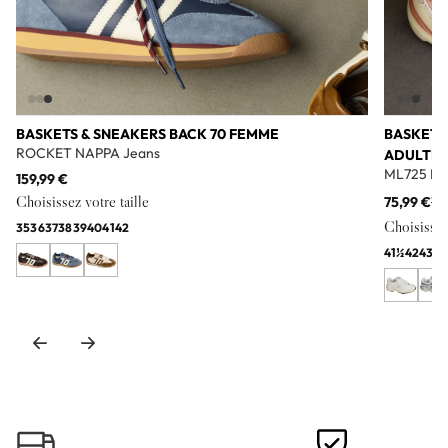
BASKETS & SNEAKERS BACK 70 FEMME
BASKETS
ROCKET NAPPA Jeans
ADULTE
ML725 Bl
159,99 €
Choisissez votre taille
75,99 €
11
Choisissez 
35
36
37
38
39
40
41
42
41½
42
43
44