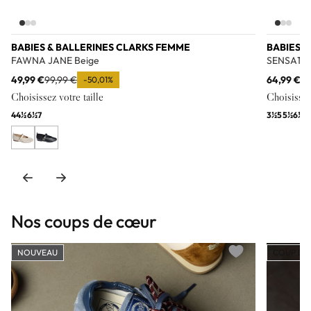
BABIES & BALLERINES CLARKS FEMME
BABIES 
FAWNA JANE Beige
SENSA15 
49,99 €
99,99 €
64,99 €
99
-50,01%
Choisissez votre taille
Choisissez 
4
4½
6½
7
3½
5
5½
6½
7
Nos coups de cœur
NOUVEAU
COUP DE
Add to wishlist