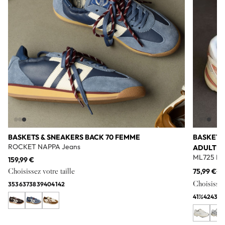
BASKETS & SNEAKERS BACK 70 FEMME
BASKETS
ROCKET NAPPA Jeans
ADULTE
ML725 Bl
159,99 €
Choisissez votre taille
75,99 €
11
Choisissez 
35
36
37
38
39
40
41
42
41½
42
43
44