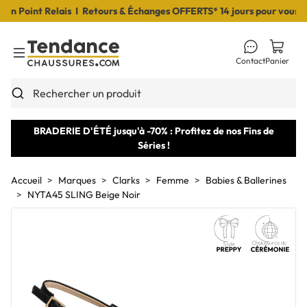
 Point Relais I Retours & Échanges OFFERTS* 14 jours pour vous déci
Contact
Panier
Toggle Menu
Rechercher un produit
BRADERIE D'ÉTÉ jusqu'à -70% : Profitez de nos Fins de
Séries !
Accueil
Marques
Clarks
Femme
Babies & Ballerines
NYTA45 SLING Beige Noir