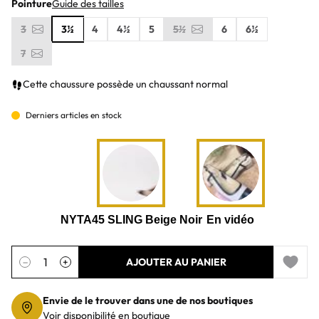
Pointure
Guide des tailles
3
3½
4
4½
5
5½
6
6½
7
Cette chaussure possède un chaussant normal
Derniers articles en stock
Quantité
−
+
AJOUTER AU PANIER
Add to 
Envie de le trouver dans une de nos boutiques
Voir disponibilité en boutique