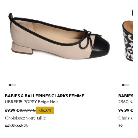
BABIES & BALLERINES CLARKS FEMME
BABIES 
UBREE15 POPPY Beige Noir
2360 Noir
69,99 €
109,99 €
94,99 €
14
-36,37%
Choisissez votre taille
Choisissez 
4
4½
5½
6
6½
7
8
39