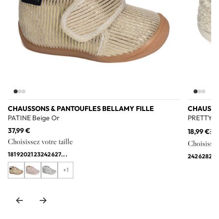
CHAUSSONS & PANTOUFLES BELLAMY FILLE
CHAUSSO
PATINE Beige Or
PRETTY Iv
37,99 €
18,99 €
38
Choisissez votre taille
Choisissez 
18
19
20
21
23
24
26
27
...
24
26
28
29
3
+1