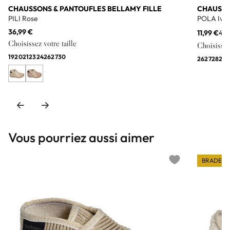
CHAUSSONS & PANTOUFLES BELLAMY FILLE
CHAUSSO
PILI Rose
POLA Ivoi
36,99 €
11,99 €
40,
Choisissez votre taille
Choisissez 
19
20
21
23
24
26
27
30
26
27
28
29
Vous pourriez aussi aimer
BRADERI
Add to wishlist