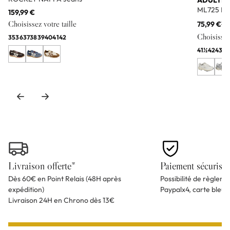
ADULTE
ML725 Bl
159,99 €
Choisissez votre taille
75,99 €
11
Choisissez 
35
36
37
38
39
40
41
42
41½
42
43
44
Livraison offerte*
Paiement sécurisé
Dès 60€ en Point Relais (48H après
Possibilité de règlem
expédition)
Paypalx4, carte bleu
Livraison 24H en Chrono dès 13€