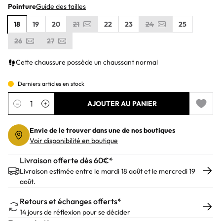
Pointure
Guide des tailles
18
19
20
21
22
23
24
25
26
27
Cette chaussure possède un chaussant normal
Derniers articles en stock
Quantité
−
+
AJOUTER AU PANIER
Add to 
Envie de le trouver dans une de nos boutiques
Voir disponibilité en boutique
Livraison offerte dès 60€*
Livraison estimée entre le mardi 18 août et le mercredi 19
août.
Retours et échanges offerts*
14 jours de réflexion pour se décider