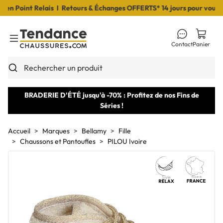
 Point Relais I Retours & Échanges OFFERTS* 14 jours pour vous déc
Contact
Panier
Toggle Menu
Rechercher un produit
BRADERIE D'ÉTÉ jusqu'à -70% : Profitez de nos Fins de
Séries !
Accueil
Marques
Bellamy
Fille
Chaussons et Pantoufles
PILOU Ivoire