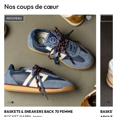
Nos coups de cœur
NOUVEAU
COUP DE
Add to wishlist
BASKETS & SNEAKERS BACK 70 FEMME
BASKETS
ROCKET NAPPA Jeans