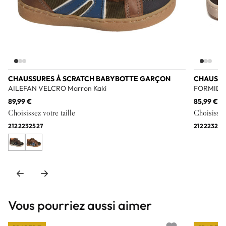
CHAUSSURES À SCRATCH BABYBOTTE GARÇON
CHAUSSU
AILEFAN VELCRO Marron Kaki
FORMIDAB
89,99 €
85,99 €
Choisissez votre taille
Choisissez 
21
22
23
25
27
21
22
23
24
Vous pourriez aussi aimer