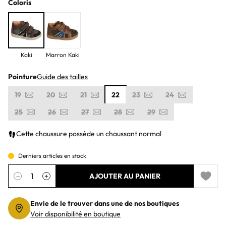
Coloris
Kaki
Marron Kaki
Pointure
Guide des tailles
19
20
21
22
23
24
25
26
27
28
29
Cette chaussure possède un chaussant normal
Derniers articles en stock
Quantité
−
+
AJOUTER AU PANIER
Add to 
Envie de le trouver dans une de nos boutiques
Voir disponibilité en boutique