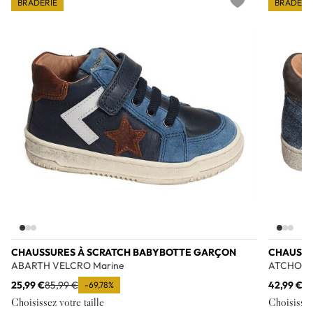
BRADERIE
BRADERI
Add to wishlist
CHAUSSURES À SCRATCH BABYBOTTE GARÇON
CHAUSSU
ABARTH VELCRO Marine
ATCHOUM
25,99 €
85,99 €
42,99 €
85
-69,78%
Choisissez votre taille
Choisissez 