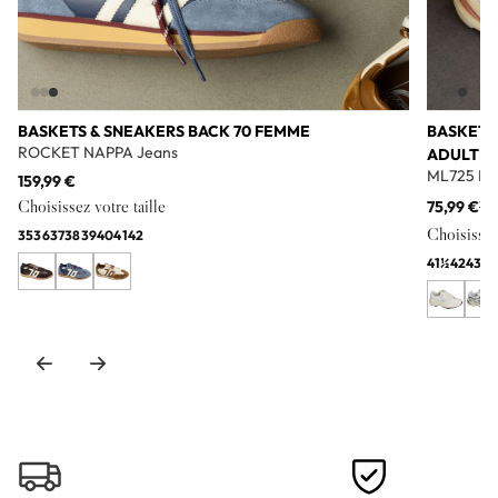
BASKETS & SNEAKERS BACK 70 FEMME
BASKETS
ROCKET NAPPA Jeans
ADULTE
ML725 Bl
159,99 €
Choisissez votre taille
75,99 €
11
Choisissez 
35
36
37
38
39
40
41
42
41½
42
43
44