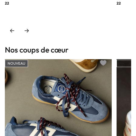
22
22
Nos coups de cœur
NOUVEAU
COUP DE
Add to wishlist