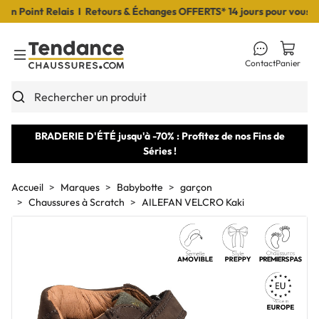
Point Relais I Retours & Échanges OFFERTS* 14 jours pour vous déci
Contact
Panier
Toggle Menu
Rechercher un produit
BRADERIE D'ÉTÉ jusqu'à -70% : Profitez de nos Fins de
Séries !
Accueil
Marques
Babybotte
garçon
Chaussures à Scratch
AILEFAN VELCRO Kaki