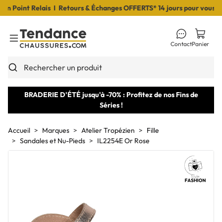
 Point Relais I Retours & Échanges OFFERTS* 14 jours pour vous déci
Contact
Panier
Toggle Menu
Rechercher un produit
BRADERIE D'ÉTÉ jusqu'à -70% : Profitez de nos Fins de
Séries !
Accueil
Marques
Atelier Tropézien
Fille
Sandales et Nu-Pieds
IL2254E Or Rose