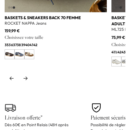
BASKETS & SNEAKERS BACK 70 FEMME
BASKETS
ROCKET NAPPA Jeans
ADULTE
ML725 Bl
159,99 €
Choisissez votre taille
75,99 €
11
Choisissez 
35
36
37
38
39
40
41
42
41½
42
43
44
Livraison offerte*
Paiement sécurisé
Dès 60€ en Point Relais (48H après
Possibilité de règlem