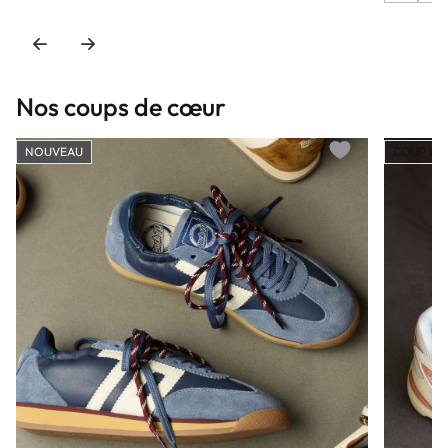
Nos coups de cœur
NOUVEAU
COUP DE
Add to wishlist