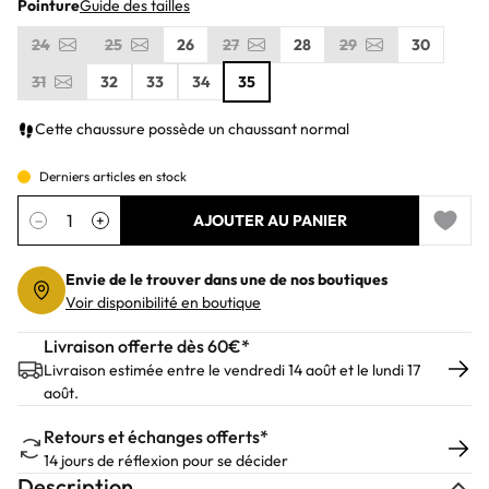
Pointure
Guide des tailles
24
25
26
27
28
29
30
31
32
33
34
35
Cette chaussure possède un chaussant normal
Derniers articles en stock
Quantité
−
+
AJOUTER AU PANIER
Add to 
Envie de le trouver dans une de nos boutiques
Voir disponibilité en boutique
Livraison offerte dès 60€*
Livraison estimée entre le vendredi 14 août et le lundi 17
août.
Retours et échanges offerts*
14 jours de réflexion pour se décider
Description