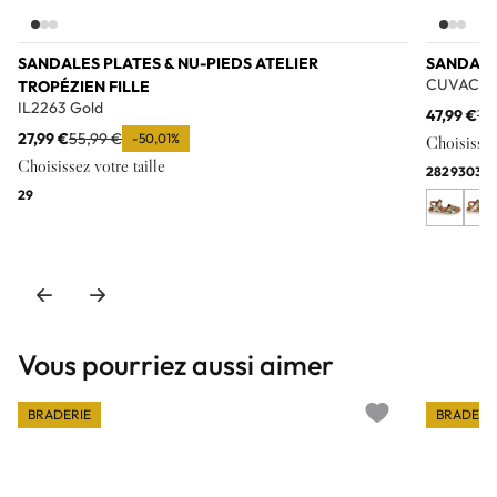
SANDALES PLATES & NU-PIEDS ATELIER
SANDALES
CUVAC Ca
TROPÉZIEN FILLE
IL2263 Gold
47,99 €
75
27,99 €
55,99 €
-50,01%
Choisissez 
Choisissez votre taille
28
29
30
31
3
29
Vous pourriez aussi aimer
BRADERIE
BRADERI
Add to wishlist