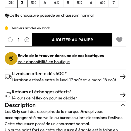
2½
3
3½
4
4½
5
5½
6
6½
7
Cette chaussure possède un chaussant normal
Derniers articles en stock
Quantité
−
+
AJOUTER AU PANIER
Add to 
Envie de le trouver dans une de nos boutiques
Voir disponibilité en boutique
Livraison offerte dès 60€*
Livraison estimée entre le lundi 17 août et le mardi 18 août.
Retours et échanges offerts*
14 jours de réflexion pour se décider
Description
Les
Orly
sont des escarpins de la marque
Ara
qui vous
accompagnent à merveille au bureau ou lors d'occasions festives.
Cette chaussure possède un chaussant normal.
Un autre point fort de cette chaussure élégante est le talon en