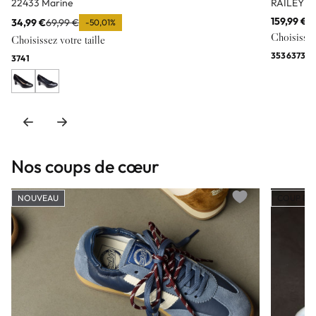
22433 Marine
RAILEY No
159,99 €
34,99 €
69,99 €
-50,01%
Choisissez 
Choisissez votre taille
35
36
37
37½
37
41
Nos coups de cœur
NOUVEAU
COUP DE
Add to wishlist