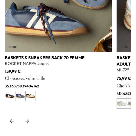
BASKETS & SNEAKERS BACK 70 FEMME
BASKETS
ROCKET NAPPA Jeans
ADULTE
ML725 Bl
159,99 €
Choisissez votre taille
75,99 €
11
Choisissez 
35
36
37
38
39
40
41
42
41½
42
43
44