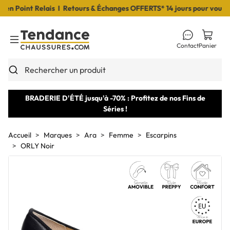
n Point Relais I Retours & Échanges OFFERTS* 14 jours pour vous déc
Contact
Panier
Toggle Menu
Rechercher un produit
BRADERIE D'ÉTÉ jusqu'à -70% : Profitez de nos Fins de
Séries !
Accueil
Marques
Ara
Femme
Escarpins
ORLY Noir