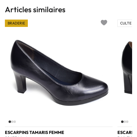
Articles similaires
BRADERIE
CULTE 💎
Add to wishlist
ESCARPINS TAMARIS FEMME
ESCARPI