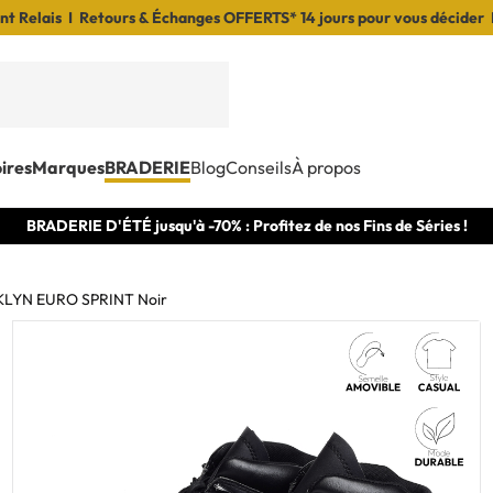
t Relais I Retours & Échanges OFFERTS* 14 jours pour vous décider 
ires
Marques
BRADERIE
Blog
Conseils
À propos
BRADERIE D'ÉTÉ jusqu'à -70% : Profitez de nos Fins de Séries !
LYN EURO SPRINT Noir