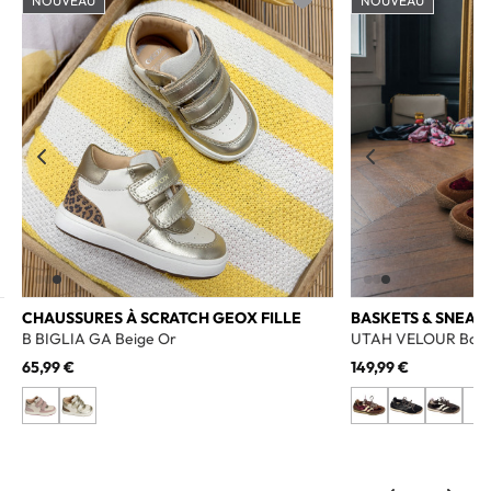
NOUVEAU
NOUVEAU
o wishlist
Add to wishlist
CHAUSSURES À SCRATCH GEOX FILLE
BASKETS & SNEAK
B BIGLIA GA Beige Or
UTAH VELOUR Bord
65,99 €
149,99 €
+2