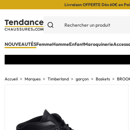
Livraison OFFERTE Dès 60€ en Poin
NOUVEAUTÉS
Femme
Homme
Enfant
Maroquinerie
Accesso
Accueil
Marques
Timberland
garçon
Baskets
BROOK