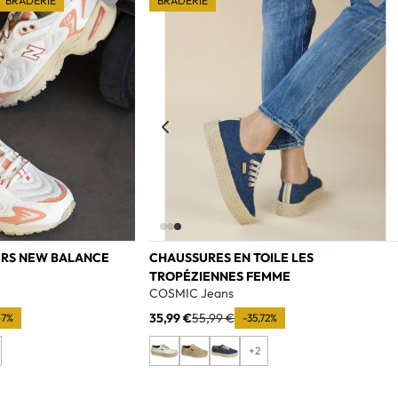
BRADERIE
BRADERIE
Add to wishlist
Add t
ERS NEW BALANCE
CHAUSSURES EN TOILE LES
TROPÉZIENNES FEMME
e
COSMIC Jeans
35,99 €
55,99 €
67%
-35,72%
+2