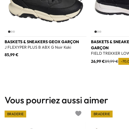
BASKETS & SNEAKERS GEOX GARÇON
BASKETS & SNEAK
J FLEXYPER PLUS B ABX G Noir Kaki
GARÇON
FIELD TREKKER LOW
85,99 €
26,99 €
89,99 €
-70,
Vous pourriez aussi aimer
BRADERIE
BRADERIE
Add to wishlist