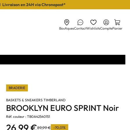
I Livraison en 24H via Chronopost*
Boutiques
Contact
Wishlists
Compte
Panier
BRADERIE
BASKETS & SNEAKERS TIMBERLAND
BROOKLYN EURO SPRINT Noir
Réf. couleur : TB0A42540151
26,99 €
89,99 €
-70,01%