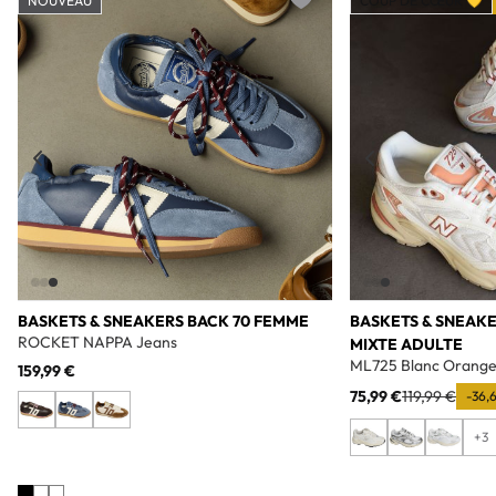
NOUVEAU
COUP DE CŒUR 💛
Add to wishlist
BASKETS & SNEAKERS BACK 70 FEMME
BASKETS & SNEAK
ROCKET NAPPA Jeans
MIXTE ADULTE
ML725 Blanc Orang
159,99 €
75,99 €
119,99 €
-36,
+3