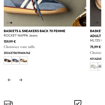
BASKETS & SNEAKERS BACK 70 FEMME
BASKETS
ROCKET NAPPA Jeans
ADULTE
ML725 Bl
159,99 €
Choisissez votre taille
75,99 €
11
Choisissez 
35
36
37
38
39
40
41
42
41½
42
43
44