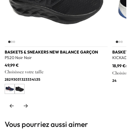
BASKETS & SNEAKERS NEW BALANCE GARÇON
BASKETS
P520 Noir Noir
KICKADO 
49,99 €
18,99 €
64
Choisissez votre taille
Choisissez 
28
29
30
31
32
33
34½
35
24
Vous pourriez aussi aimer