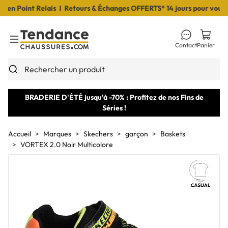
 Point Relais I Retours & Échanges OFFERTS* 14 jours pour vous déc
Contact
Panier
Toggle Menu
Rechercher un produit
BRADERIE D'ÉTÉ jusqu'à -70% : Profitez de nos Fins de
Séries !
Accueil
Marques
Skechers
garçon
Baskets
VORTEX 2.0 Noir Multicolore