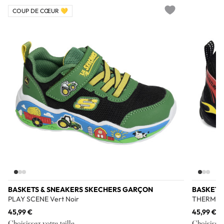
COUP DE CŒUR 💛
Add to wishlist
BASKETS & SNEAKERS SKECHERS GARÇON
BASKETS
PLAY SCENE Vert Noir
THERMO F
45,99 €
45,99 €
Choisissez votre taille
Choisissez 