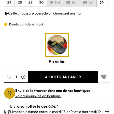
27
28
29
30
31
32
33
34
Cette chaussure possède un chaussant normal
Derniers articles en stock
Quantité
−
+
AJOUTER AU PANIER
Add to 
Envie de le trouver dans une de nos boutiques
Voir disponibilité en boutique
Livraison offerte dès 60€*
Livraison estimée entre le mardi 18 août et le mercredi 19