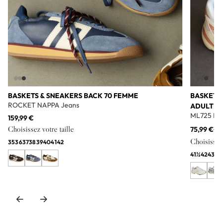
BASKETS & SNEAKERS BACK 70 FEMME
BASKETS
ROCKET NAPPA Jeans
ADULTE
ML725 Bl
159,99 €
Choisissez votre taille
75,99 €
11
Choisissez 
35
36
37
38
39
40
41
42
41½
42
43
44