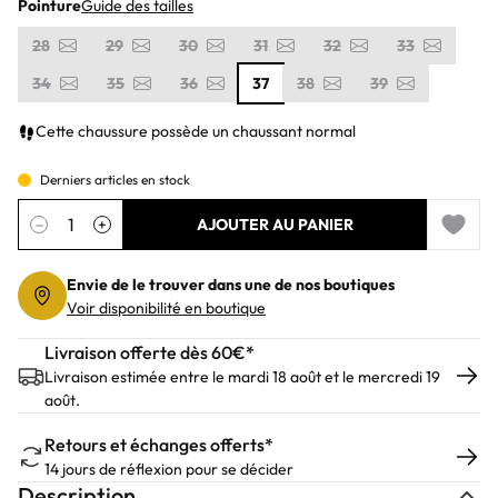
Pointure
Guide des tailles
28
29
30
31
32
33
34
35
36
37
38
39
Cette chaussure possède un chaussant normal
Derniers articles en stock
Quantité
−
+
AJOUTER AU PANIER
Add to 
Envie de le trouver dans une de nos boutiques
Voir disponibilité en boutique
Livraison offerte dès 60€*
Livraison estimée entre le mardi 18 août et le mercredi 19
août.
Retours et échanges offerts*
14 jours de réflexion pour se décider
Description