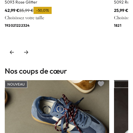
5093 Rose Glitter
5092 Rose
42,99 €
85,99 €
25,99 €
85
-50,01%
Choisissez votre taille
Choisissez 
19
20
21
22
23
24
18
21
Nos coups de cœur
NOUVEAU
COUP DE
Add to wishlist