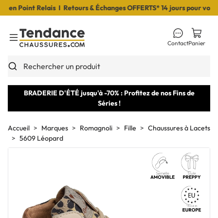
n Point Relais I Retours & Échanges OFFERTS* 14 jours pour vous dé
Contact
Panier
Toggle Menu
Rechercher un produit
BRADERIE D'ÉTÉ jusqu'à -70% : Profitez de nos Fins de
Séries !
Accueil
Marques
Romagnoli
Fille
Chaussures à Lacets
5609 Léopard