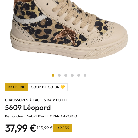
BRADERIE
COUP DE CŒUR 💛
CHAUSSURES À LACETS BABYBOTTE
5609 Léopard
Réf. couleur : 5609F024 LEOPARD AVORIO
37,99 €
125,99 €
-69,85%