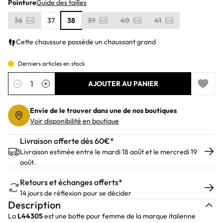
Pointure
Guide des tailles
36
37
38
39
40
41
Cette chaussure possède un chaussant grand
Derniers articles en stock
Quantité
−
+
AJOUTER AU PANIER
Add to 
Envie de le trouver dans une de nos boutiques
Voir disponibilité en boutique
Livraison offerte dès 60€*
Livraison estimée entre le mardi 18 août et le mercredi 19
août.
Retours et échanges offerts*
14 jours de réflexion pour se décider
Description
La
L44305
est une botte pour femme de la marque italienne