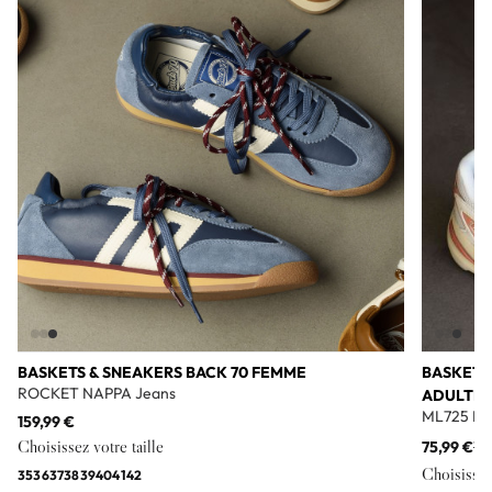
Add to wishlist
BASKETS & SNEAKERS BACK 70 FEMME
BASKETS
ROCKET NAPPA Jeans
ADULTE
ML725 Bl
159,99 €
Choisissez votre taille
75,99 €
11
Choisissez 
35
36
37
38
39
40
41
42