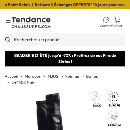
 Point Relais I Retours & Échanges OFFERTS* 14 jours pour vous déc
Contact
Panier
Toggle Menu
Rechercher un produit
BRADERIE D'ÉTÉ jusqu'à -70% : Profitez de nos Fins de
Séries !
Accueil
Marques
MJUS
Femme
Bottes
L44305 Noir