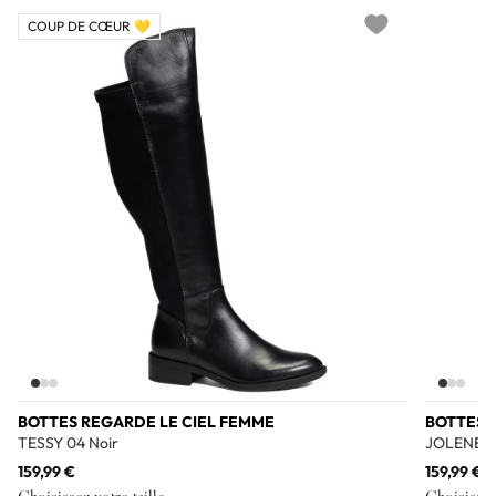
COUP DE CŒUR 💛
Add to wishlist
BOTTES REGARDE LE CIEL FEMME
BOTTES 
TESSY 04 Noir
JOLENE 11
159,99 €
159,99 €