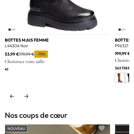
BOTTES MJUS FEMME
BOTTES 
L44304 Noir
P96321 C
199,99 €
53,99 €
179,99 €
-70%
Choisissez 
Choisissez votre taille
36
37
38
39
41
Nos coups de cœur
NOUVEAU
COUP DE