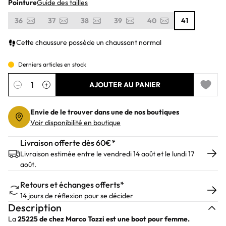
Pointure
Guide des tailles
36
37
38
39
40
41
Cette chaussure possède un chaussant normal
Derniers articles en stock
Quantité
−
+
AJOUTER AU PANIER
Add to 
Envie de le trouver dans une de nos boutiques
Voir disponibilité en boutique
Livraison offerte dès 60€*
Livraison estimée entre le vendredi 14 août et le lundi 17
août.
Retours et échanges offerts*
14 jours de réflexion pour se décider
Description
La
25225
de chez
Marco Tozzi
est une boot pour femme.