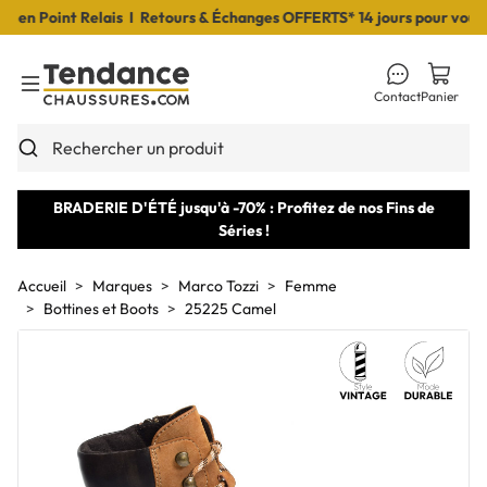
n Point Relais I Retours & Échanges OFFERTS* 14 jours pour vous dé
Contact
Panier
Toggle Menu
Rechercher un produit
BRADERIE D'ÉTÉ jusqu'à -70% : Profitez de nos Fins de
Séries !
Accueil
Marques
Marco Tozzi
Femme
Bottines et Boots
25225 Camel