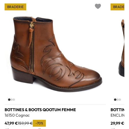
BRADERIE
BRADERI
Add to wishlist
BOTTINES & BOOTS QOOTUM FEMME
BOTTINE
16150 Cognac
ENCLIN C
47,99 €
159,99 €
29,99 €
99
-70%