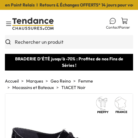
n Point Relais I Retours & Échanges OFFERTS* 14 jours pour vous dé
Contact
Panier
Toggle Menu
Rechercher un produit
BRADERIE D'ÉTÉ jusqu'à -70% : Profitez de nos Fins de
Séries !
Accueil
Marques
Geo Reino
Femme
Mocassins et Bateaux
TIACET Noir