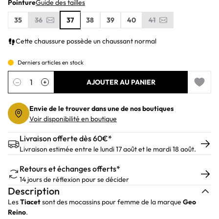
Pointure
Guide des tailles
35
36
37
38
39
40
41
Cette chaussure possède un chaussant normal
Derniers articles en stock
Quantité
−
+
AJOUTER AU PANIER
Add to 
Envie de le trouver dans une de nos boutiques
Voir disponibilité en boutique
Livraison offerte dès 60€*
Livraison estimée entre le lundi 17 août et le mardi 18 août.
Retours et échanges offerts*
14 jours de réflexion pour se décider
Description
Les
Tiacet
sont des mocassins pour femme de la marque
Geo
Reino
.