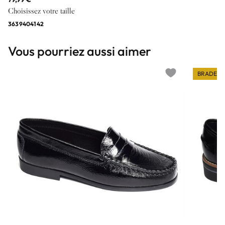
Choisissez votre taille
36
39
40
41
42
Vous pourriez aussi aimer
BRADERI
Add to wishlist