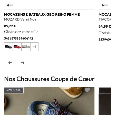
MOCASSINS & BATEAUX GEO REINO FEMME
MOCASSI
MOZARD Verni Noir
TIACORAL
89,99 €
64,99 €
12
Choisissez votre taille
Choisissez 
34
36
37
38
39
40
41
42
35
39
40
41
+1
Nos Chaussures Coups de Cœur
NOUVEAU
COUP DE
Add to wishlist