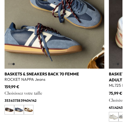
BASKETS & SNEAKERS BACK 70 FEMME
BASKETS
ROCKET NAPPA Jeans
ADULTE
ML725 Bl
159,99 €
Choisissez votre taille
75,99 €
11
Choisissez 
35
36
37
38
39
40
41
42
41½
42
43
44