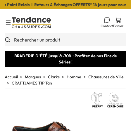
Point Relais I Retours & Échanges OFFERTS* 14 jours pour vous déci
Contact
Panier
Toggle Menu
Rechercher un produit
BRADERIE D'ÉTÉ jusqu'à -70% : Profitez de nos Fins de
Séries !
Accueil
Marques
Clarks
Homme
Chaussures de Ville
CRAFTJAMES TIP Tan