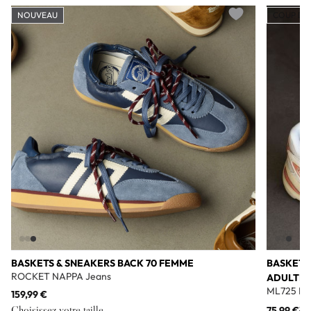
NOUVEAU
COUP DE
Add to wishlist
BASKETS & SNEAKERS BACK 70 FEMME
BASKETS
ROCKET NAPPA Jeans
ADULTE
ML725 Bl
159,99 €
Choisissez votre taille
75,99 €
11