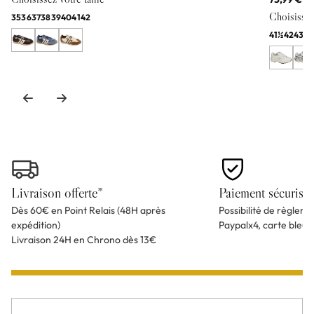
Choisissez 
35
36
37
38
39
40
41
42
41½
42
43
44
Livraison offerte*
Paiement sécurisé
Dès 60€ en Point Relais (48H après
Possibilité de règlem
expédition)
Paypalx4, carte bleu
Livraison 24H en Chrono dès 13€