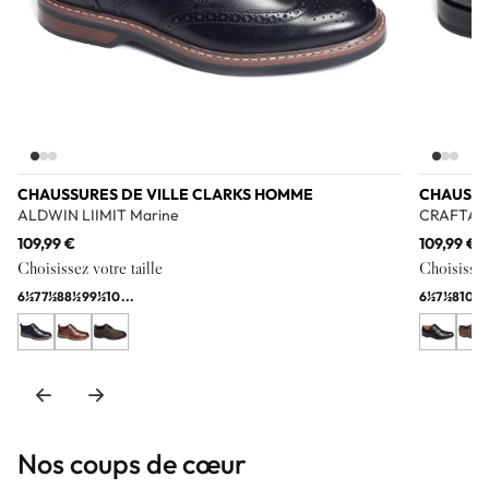
CHAUSSURES DE VILLE CLARKS HOMME
CHAUSSU
ALDWIN LIIMIT Marine
CRAFTARL
109,99 €
109,99 €
Choisissez votre taille
Choisissez 
6½
7
7½
8
8½
9
9½
10
...
6½
7½
8
10
1
Nos coups de cœur