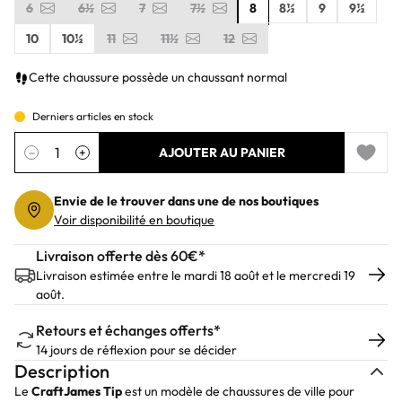
6
6½
7
7½
8
8½
9
9½
10
10½
11
11½
12
Cette chaussure possède un chaussant normal
Derniers articles en stock
Quantité
−
+
AJOUTER AU PANIER
Add to 
Envie de le trouver dans une de nos boutiques
Voir disponibilité en boutique
Livraison offerte dès 60€*
Livraison estimée entre le mardi 18 août et le mercredi 19
août.
Retours et échanges offerts*
14 jours de réflexion pour se décider
Description
Le
CraftJames Tip
est un modèle de chaussures de ville pour