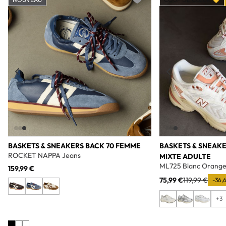
Add to wishlist
BASKETS & SNEAKERS BACK 70 FEMME
BASKETS & SNEAK
ROCKET NAPPA Jeans
MIXTE ADULTE
ML725 Blanc Orang
159,99 €
75,99 €
119,99 €
-36,
+3