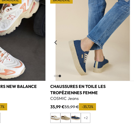
Add to wishlist
Add t
ERS NEW BALANCE
CHAUSSURES EN TOILE LES
TROPÉZIENNES FEMME
e
COSMIC Jeans
35,99 €
55,99 €
67%
-35,72%
+2