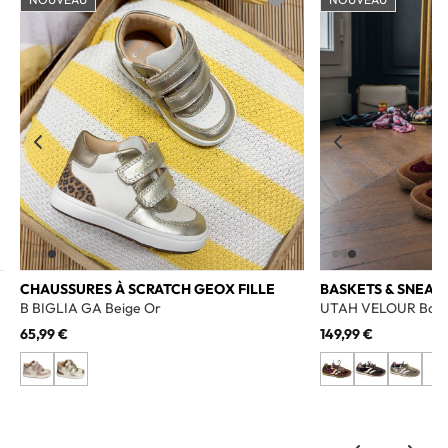
o wishlist
Add to wishlist
CHAUSSURES À SCRATCH GEOX FILLE
BASKETS & SNEAK
B BIGLIA GA Beige Or
UTAH VELOUR Bord
65,99 €
149,99 €
+1