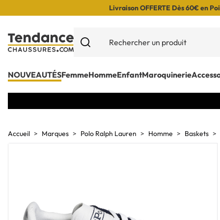
Livraison OFFERTE Dès 60€ en Poin
NOUVEAUTÉS
Femme
Homme
Enfant
Maroquinerie
Accesso
Accueil
Marques
Polo Ralph Lauren
Homme
Baskets