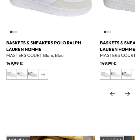
BASKETS & SNEAKERS POLO RALPH
BASKETS & SNEAK
LAUREN HOMME
LAUREN HOMME
MASTERS COURT Blanc Bleu
MASTERS COURT Bl
149,99 €
149,99 €
+4
+4
NOUVEAU
NOUVEAU