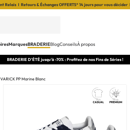
t Relais I Retours & Échanges OFFERTS* 14 jours pour vous décider 
ires
Marques
BRADERIE
Blog
Conseils
À propos
BRADERIE D'ÉTÉ jusqu'à -70% : Profitez de nos Fins de Séries !
VARICK PP Marine Blanc