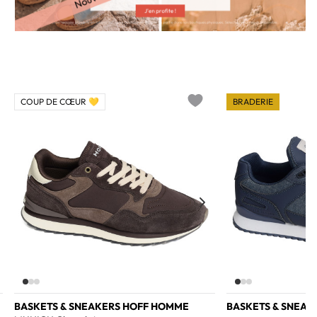
COUP DE CŒUR 💛
BRADERIE
o wishlist
Add to wishlist
BASKETS & SNEAKERS HOFF HOMME
BASKETS & SNEAK