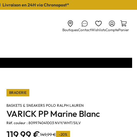
I Livraison en 24H via Chronopost*
Boutiques
Contact
Wishlists
Compte
Panier
BRADERIE
BASKETS & SNEAKERS POLO RALPH LAUREN
VARICK PP Marine Blanc
Réf. couleur : 809974041003 NVY/WHT/SILV
119,99 €
149,99 €
-20%