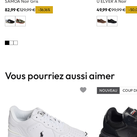
SAMOA Noir Gris
U ELVER A Noir
82,99 €
129,99 €
49,99 €
99,99 €
-36,16%
-50,
Vous pourriez aussi aimer
NOUVEAU
COUP D
Add to wishlist