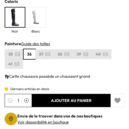
Coloris
Noir
Blanc
Pointure
Guide des tailles
35
36
37
38
39
40
41
Cette chaussure possède un chaussant grand
Derniers articles en stock
Quantité
−
+
AJOUTER AU PANIER
Add to 
Envie de le trouver dans une de nos boutiques
Voir disponibilité en boutique