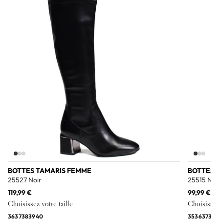
Add to wishlist
BOTTES TAMARIS FEMME
BOTTES 
25527 Noir
25515 Noi
119,99 €
99,99 €
Choisissez votre taille
Choisissez 
36
37
38
39
40
35
36
37
39