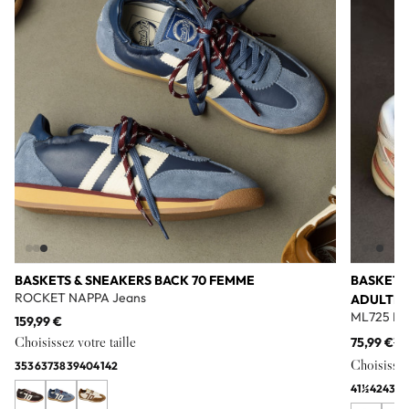
BASKETS & SNEAKERS BACK 70 FEMME
BASKETS
ROCKET NAPPA Jeans
ADULTE
ML725 Bl
159,99 €
Choisissez votre taille
75,99 €
11
Choisissez 
35
36
37
38
39
40
41
42
41½
42
43
44