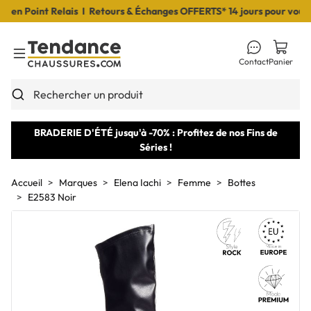
n Point Relais I Retours & Échanges OFFERTS* 14 jours pour vous dé
Contact
Panier
Toggle Menu
Rechercher un produit
BRADERIE D'ÉTÉ jusqu'à -70% : Profitez de nos Fins de
Séries !
Accueil
Marques
Elena Iachi
Femme
Bottes
E2583 Noir