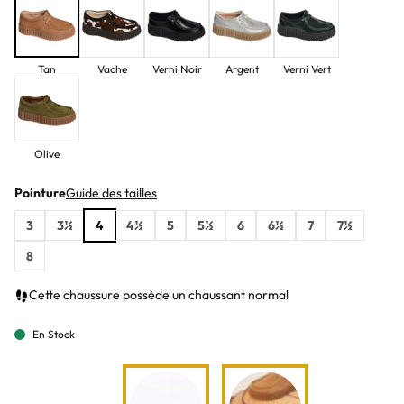
Tan
Vache
Verni Noir
Argent
Verni Vert
Olive
Pointure
Guide des tailles
3
3½
4
4½
5
5½
6
6½
7
7½
8
Cette chaussure possède un chaussant normal
En Stock