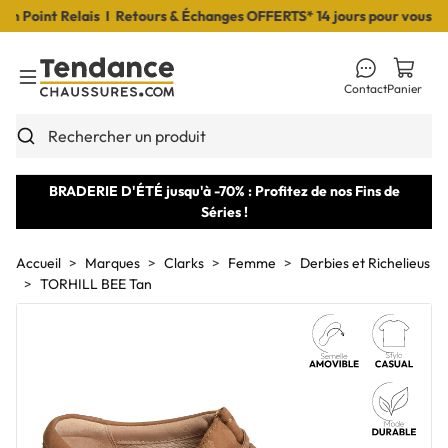
Point Relais I Retours & Échanges OFFERTS* 14 jours pour vous décid
Contact
Panier
Toggle Menu
Rechercher un produit
BRADERIE D'ÉTÉ jusqu'à -70% : Profitez de nos Fins de
Séries !
Accueil
Marques
Clarks
Femme
Derbies et Richelieus
TORHILL BEE Tan