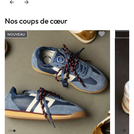
Nos coups de cœur
NOUVEAU
COUP DE
Add to wishlist