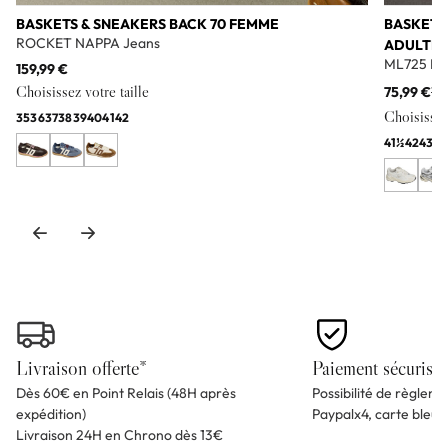
BASKETS & SNEAKERS BACK 70 FEMME
BASKETS
ROCKET NAPPA Jeans
ADULTE
ML725 Bl
159,99 €
Choisissez votre taille
75,99 €
11
Choisissez 
35
36
37
38
39
40
41
42
41½
42
43
44
Livraison offerte*
Paiement sécurisé
Dès 60€ en Point Relais (48H après
Possibilité de règlem
expédition)
Paypalx4, carte bleu
Livraison 24H en Chrono dès 13€