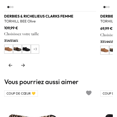
DERBIES & RICHELIEUS CLARKS FEMME
DERBIES
TORHILL BEE Olive
TORHILL 
109,99 €
69,99 €
10
Choisissez votre taille
Choisissez 
3½
4
5½
6½
3
3½
4
4½
5
5
+3
Vous pourriez aussi aimer
COUP DE CŒUR 💛
COUP DE
Add to wishlist