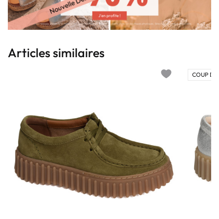
Articles similaires
COUP DE
Add to wishlist