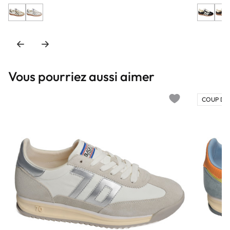
Vous pourriez aussi aimer
COUP DE
Add to wishlist