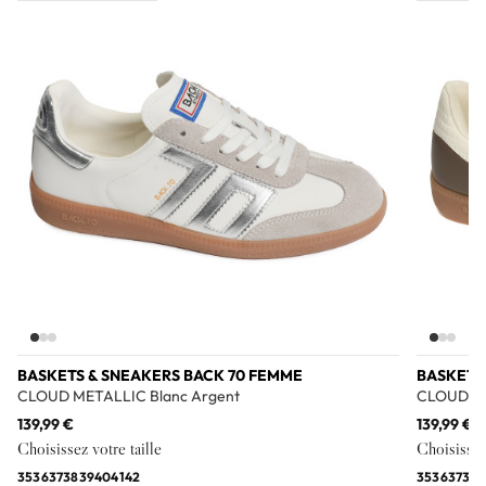
Add to wishlist
BASKETS & SNEAKERS BACK 70 FEMME
BASKETS
CLOUD METALLIC Blanc Argent
CLOUD N
139,99 €
139,99 €
Choisissez votre taille
Choisissez 
35
36
37
38
39
40
41
42
35
36
37
38
3