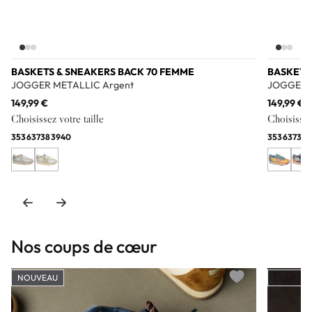
BASKETS & SNEAKERS BACK 70 FEMME
BASKETS
JOGGER METALLIC Argent
JOGGER M
149,99 €
149,99 €
Choisissez votre taille
Choisissez 
35
36
37
38
39
40
35
36
37
38
3
Nos coups de cœur
NOUVEAU
COUP DE
Add to wishlist