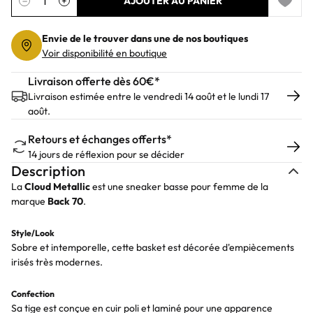
−
+
AJOUTER AU PANIER
Add to 
Envie de le trouver dans une de nos boutiques
Voir disponibilité en boutique
Livraison offerte dès 60€*
Livraison estimée entre le vendredi 14 août et le lundi 17
août.
Retours et échanges offerts*
14 jours de réflexion pour se décider
Description
La
Cloud
Metallic
est une sneaker basse pour femme de la
marque
Back
70
.
Style/Look
Sobre et intemporelle, cette basket est décorée d'empiècements
irisés très modernes.
Confection
Sa tige est conçue en cuir poli et laminé pour une apparence