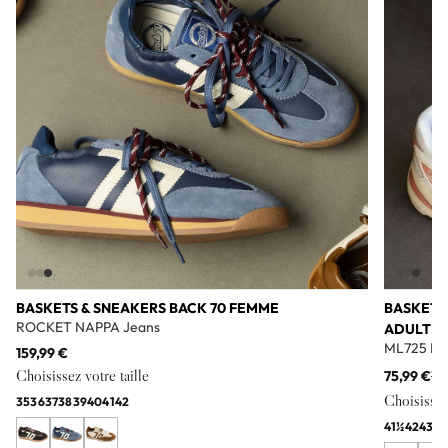
BASKETS & SNEAKERS BACK 70 FEMME
BASKETS
ROCKET NAPPA Jeans
ADULTE
ML725 Bl
159,99 €
Choisissez votre taille
75,99 €
11
Choisissez 
35
36
37
38
39
40
41
42
41½
42
43
44