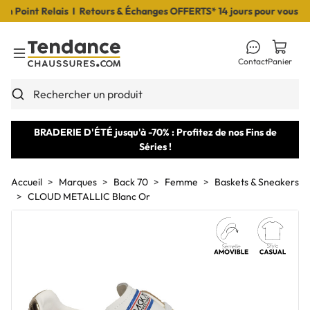
Point Relais I Retours & Échanges OFFERTS* 14 jours pour vous décid
Contact
Panier
Toggle Menu
Rechercher un produit
BRADERIE D'ÉTÉ jusqu'à -70% : Profitez de nos Fins de
Séries !
Accueil
Marques
Back 70
Femme
Baskets & Sneakers
CLOUD METALLIC Blanc Or