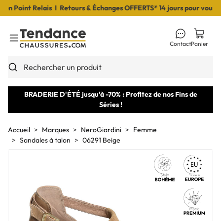
 Point Relais I Retours & Échanges OFFERTS* 14 jours pour vous déc
Contact
Panier
Toggle Menu
Rechercher un produit
BRADERIE D'ÉTÉ jusqu'à -70% : Profitez de nos Fins de
Séries !
Accueil
Marques
NeroGiardini
Femme
Sandales à talon
06291 Beige