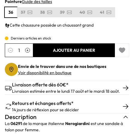
Pointure
Guide des tailles
36
37
38
39
40
41
Cette chaussure possède un chaussant grand
Derniers articles en stock
Quantité
−
+
AJOUTER AU PANIER
Add to 
Envie de le trouver dans une de nos boutiques
Voir disponibilité en boutique
Livraison offerte dès 60€*
Livraison estimée entre le lundi 17 août et le mardi 18 août.
Retours et échanges offerts*
14 jours de réflexion pour se décider
Description
La
06291
de la marque italienne
Nerogiardini
est une sandale à
talon pour femme.