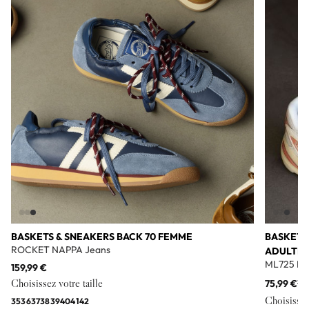
Add to wishlist
BASKETS & SNEAKERS BACK 70 FEMME
BASKETS
ROCKET NAPPA Jeans
ADULTE
ML725 Bl
159,99 €
Choisissez votre taille
75,99 €
11
Choisissez 
35
36
37
38
39
40
41
42