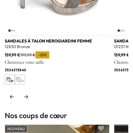
SANDALES À TALON NEROGIARDINI FEMME
SANDALE
12830 Bronze
07231 Noi
159,99 €
199,99 €
159,99 €
1
-20%
Choisissez votre taille
Choisissez 
35
36
37
38
40
35
36
37
38
3
Nos coups de cœur
NOUVEAU
COUP DE