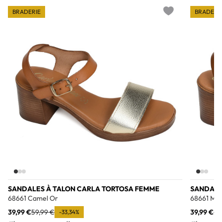
BRADERIE
BRADERI
Add to wishlist
SANDALES À TALON CARLA TORTOSA FEMME
SANDALE
68661 Camel Or
68661 Ma
39,99 €
59,99 €
39,99 €
59
-33,34%