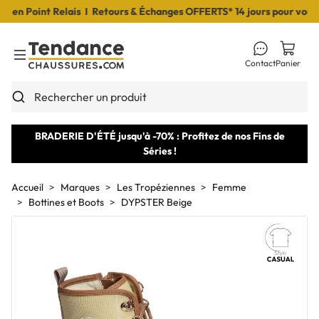
n Point Relais I Retours & Échanges OFFERTS* 14 jours pour vous dé
Contact
Panier
Toggle Menu
Rechercher un produit
BRADERIE D'ÉTÉ jusqu'à -70% : Profitez de nos Fins de
Séries !
Accueil
Marques
Les Tropéziennes
Femme
Bottines et Boots
DYPSTER Beige