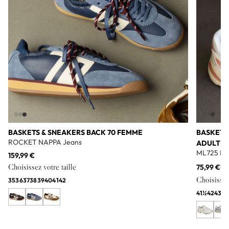
BASKETS & SNEAKERS BACK 70 FEMME
BASKETS
ROCKET NAPPA Jeans
ADULTE
ML725 Bl
159,99 €
Choisissez votre taille
75,99 €
11
Choisissez 
35
36
37
38
39
40
41
42
41½
42
43
44