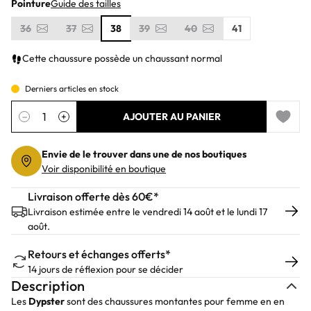
Pointure
Guide des tailles
36
37
38
39
40
41
Cette chaussure possède un chaussant normal
Derniers articles en stock
Quantité
−
+
AJOUTER AU PANIER
Add to 
Envie de le trouver dans une de nos boutiques
Voir disponibilité en boutique
Livraison offerte dès 60€*
Livraison estimée entre le vendredi 14 août et le lundi 17
août.
Retours et échanges offerts*
14 jours de réflexion pour se décider
Description
Les
Dypster
sont des chaussures montantes pour femme en en