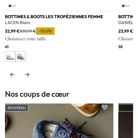
BOTTINES & BOOTS LES TROPÉZIENNES FEMME
BOTTINE
LACEN Blanc
DANIELA 
32,99 €
109,99 €
23,99 €
79
-70,01%
Choisissez votre taille
Choisissez 
41
38
Nos coups de cœur
NOUVEAU
COUP DE
Add to wishlist