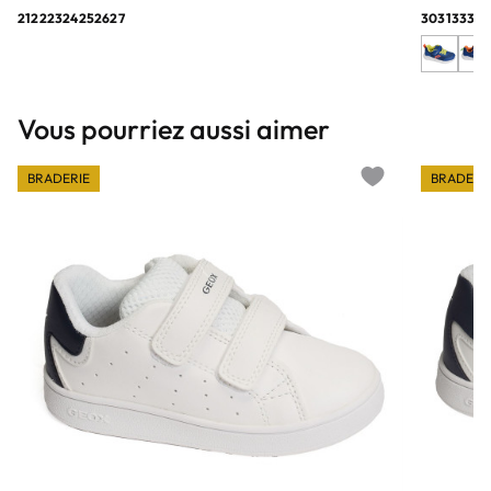
21
22
23
24
25
26
27
30
31
33
34
Vous pourriez aussi aimer
BRADERIE
BRADERI
Add to wishlist