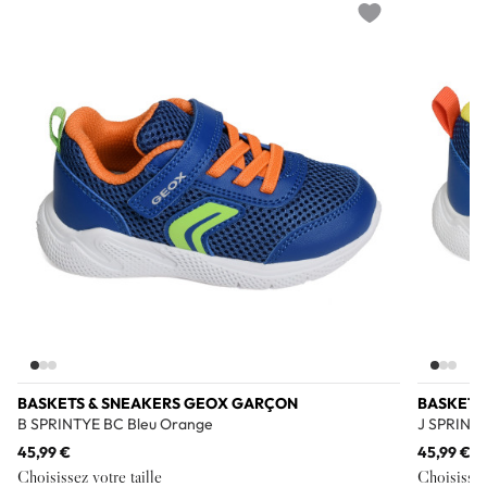
Add to wishlist
BASKETS & SNEAKERS GEOX GARÇON
BASKETS
B SPRINTYE BC Bleu Orange
J SPRINTY
45,99 €
45,99 €
Choisissez votre taille
Choisissez 