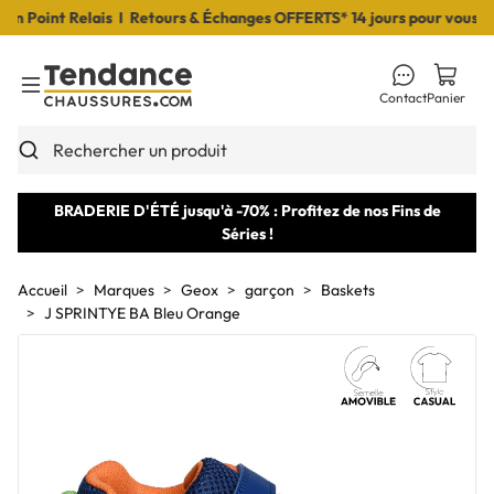
Point Relais I Retours & Échanges OFFERTS* 14 jours pour vous déci
Contact
Panier
Toggle Menu
Rechercher un produit
BRADERIE D'ÉTÉ jusqu'à -70% : Profitez de nos Fins de
Séries !
Accueil
Marques
Geox
garçon
Baskets
J SPRINTYE BA Bleu Orange