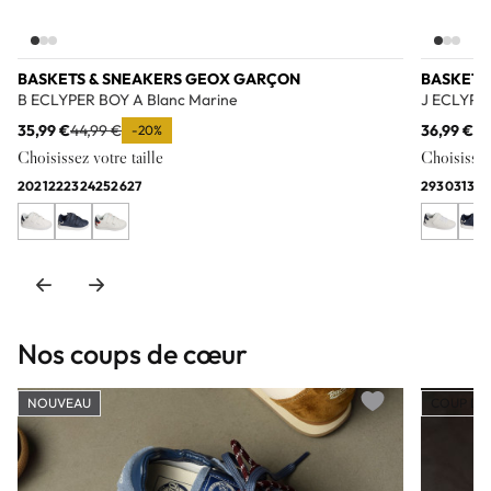
BASKETS & SNEAKERS GEOX GARÇON
BASKETS
B ECLYPER BOY A Blanc Marine
J ECLYPER
35,99 €
44,99 €
36,99 €
45
-20%
Choisissez votre taille
Choisissez 
20
21
22
23
24
25
26
27
29
30
31
32
3
Nos coups de cœur
NOUVEAU
COUP DE
Add to wishlist