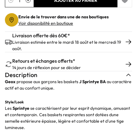
−
+
AJOUTER AU PANIER
Add to 
Envie de le trouver dans une de nos boutiques
Voir disponibilité en boutique
Livraison offerte dès 60€*
Livraison estimée entre le mardi 18 août et le mercredi 19
août.
Retours et échanges offerts*
14 jours de réflexion pour se décider
Description
Geox
propose aux garçons les baskets
J Sprintye BA
au caractère
actif et au confort unique.
Style/Look
Les
Sprintye
se caractérisent par leur esprit dynamique, amusant
et contemporain. Ces baskets respirantes sont dotées dune
semelle extérieure épaisse, légère et confortable et d'une tige
lumineuse.