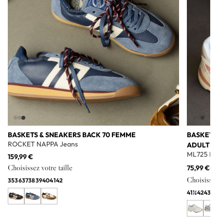
BASKETS & SNEAKERS BACK 70 FEMME
BASKETS
ROCKET NAPPA Jeans
ADULTE
ML725 Bl
159,99 €
Choisissez votre taille
75,99 €
11
Choisissez 
35
36
37
38
39
40
41
42
41½
42
43
44