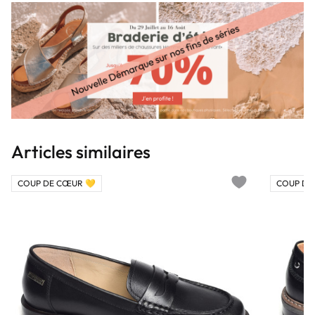
Articles similaires
COUP DE CŒUR 💛
COUP DE
Add to wishlist