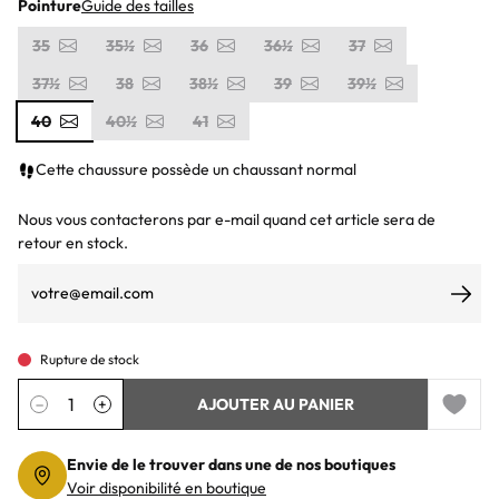
Pointure
Guide des tailles
35
35½
36
36½
37
37½
38
38½
39
39½
40
40½
41
Cette chaussure possède un chaussant normal
Nous vous contacterons par e-mail quand cet article sera de
retour en stock.
S’ab
Rupture de stock
Quantité
−
+
AJOUTER AU PANIER
Add to 
Envie de le trouver dans une de nos boutiques
Voir disponibilité en boutique