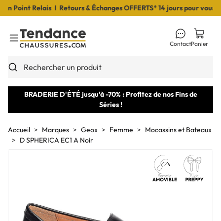
 Point Relais I Retours & Échanges OFFERTS* 14 jours pour vous déci
Contact
Panier
Toggle Menu
Rechercher un produit
BRADERIE D'ÉTÉ jusqu'à -70% : Profitez de nos Fins de
Séries !
Accueil
Marques
Geox
Femme
Mocassins et Bateaux
D SPHERICA EC1 A Noir