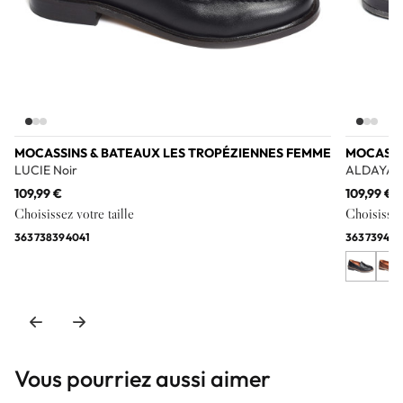
MOCASSINS & BATEAUX LES TROPÉZIENNES FEMME
MOCASSI
LUCIE Noir
ALDAYA 3
109,99 €
109,99 €
Choisissez votre taille
Choisissez 
36
37
38
39
40
41
36
37
39
40
4
Vous pourriez aussi aimer