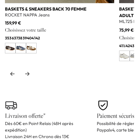
BASKETS & SNEAKERS BACK 70 FEMME
BASKETS
ROCKET NAPPA Jeans
ADULTE
ML725 Bl
159,99 €
Choisissez votre taille
75,99 €
11
Choisissez 
35
36
37
38
39
40
41
42
41½
42
43
44
Livraison offerte*
Paiement sécurisé
Dès 60€ en Point Relais (48H après
Possibilité de règlem
expédition)
Paypalx4, carte bleu
Livraison 24H en Chrono dès 13€