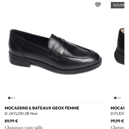
NOUVEA
Add to wishlist
MOCASSINS & BATEAUX GEOX FEMME
MOCASSI
D JAYLON 2B Noir
D FLEXTRI
89,99 €
99,99 €
Choisissez votre taille
Choisissez 