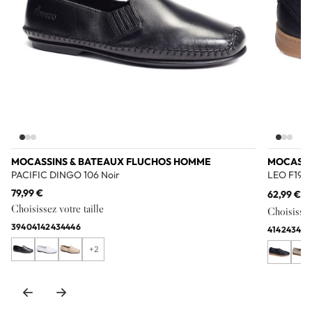
MOCASSINS & BATEAUX FLUCHOS HOMME
MOCASSI
PACIFIC DINGO 106 Noir
LEO F194
79,99 €
62,99 €
99
Choisissez votre taille
Choisissez 
39
40
41
42
43
44
46
41
42
43
44
4
+2