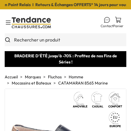
 Point Relais I Retours & Échanges OFFERTS* 14 jours pour vous déci
Contact
Panier
Toggle Menu
Rechercher un produit
BRADERIE D'ÉTÉ jusqu'à -70% : Profitez de nos Fins de
Séries !
Accueil
Marques
Fluchos
Homme
Mocassins et Bateaux
CATAMARAN 8565 Marine