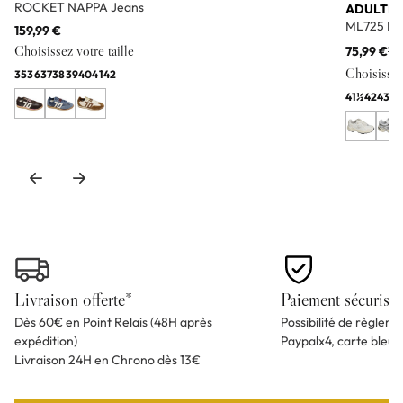
ROCKET NAPPA Jeans
ADULTE
ML725 Bl
159,99 €
Choisissez votre taille
75,99 €
11
Choisissez 
35
36
37
38
39
40
41
42
41½
42
43
44
Livraison offerte*
Paiement sécurisé
Dès 60€ en Point Relais (48H après
Possibilité de règlem
expédition)
Paypalx4, carte bleu
Livraison 24H en Chrono dès 13€