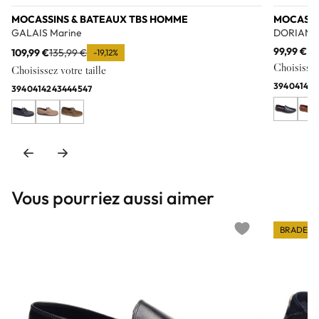
MOCASSINS & BATEAUX TBS HOMME
MOCASSI
GALAIS Marine
DORIAN F
99,99 €
109,99 €
135,99 €
-19,12%
Choisissez 
Choisissez votre taille
39
40
41
42
4
39
40
41
42
43
44
45
47
Vous pourriez aussi aimer
BRADERI
Add to wishlist