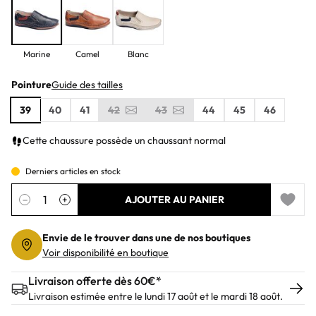
Marine
Camel
Blanc
Pointure
Guide des tailles
39
40
41
42
43
44
45
46
Cette chaussure possède un chaussant normal
Derniers articles en stock
Quantité
−
+
AJOUTER AU PANIER
Add to 
Envie de le trouver dans une de nos boutiques
Voir disponibilité en boutique
Livraison offerte dès 60€*
Livraison estimée entre le lundi 17 août et le mardi 18 août.