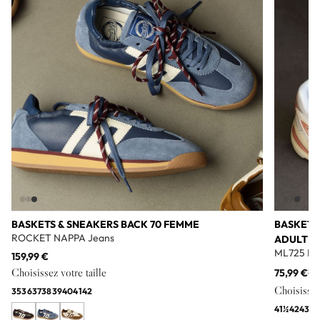
BASKETS & SNEAKERS BACK 70 FEMME
BASKETS
ROCKET NAPPA Jeans
ADULTE
ML725 Bl
159,99 €
Choisissez votre taille
75,99 €
11
Choisissez 
35
36
37
38
39
40
41
42
41½
42
43
44