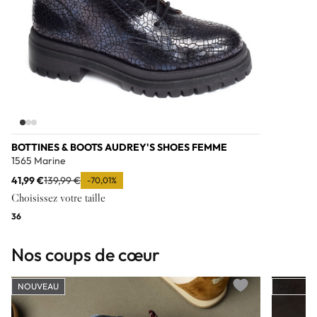
BOTTINES & BOOTS AUDREY'S SHOES FEMME
1565 Marine
41,99 €
139,99 €
-70,01%
Choisissez votre taille
36
Nos coups de cœur
NOUVEAU
COUP DE
Add to wishlist