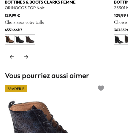
BOTTINES & BOOTS CLARKS FEMME
BOTTINE
ORINOCO3 TOP Noir
25301 Noi
129,99 €
109,99 €
Choisissez votre taille
Choisissez 
4
5
5½
6
6½
7
36
38
39
40
Vous pourriez aussi aimer
BRADERIE
Add to wishlist