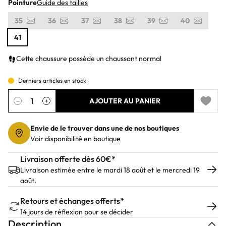
Pointure
Guide des tailles
35
36
37
38
39
40
41
Cette chaussure possède un chaussant normal
Derniers articles en stock
Quantité
−
+
AJOUTER AU PANIER
Add to 
Envie de le trouver dans une de nos boutiques
Voir disponibilité en boutique
Livraison offerte dès 60€*
Livraison estimée entre le mardi 18 août et le mercredi 19
août.
Retours et échanges offerts*
14 jours de réflexion pour se décider
Description