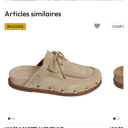
Articles similaires
BRADERIE
COUP DE
Add to wishlist