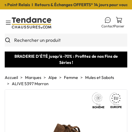
Point Relais I Retours & Échanges OFFERTS* 14 jours pour vous déci
Contact
Panier
Toggle Menu
Rechercher un produit
BRADERIE D'ÉTÉ jusqu'à -70% : Profitez de nos Fins de
Séries !
Accueil
Marques
Alpe
Femme
Mules et Sabots
ALIVE 5397 Marron