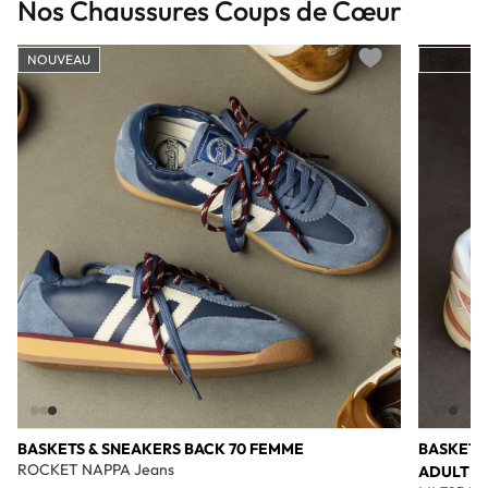
Nos Chaussures Coups de Cœur
NOUVEAU
COUP DE
Add to wishlist
BASKETS & SNEAKERS BACK 70 FEMME
BASKETS
ROCKET NAPPA Jeans
ADULTE