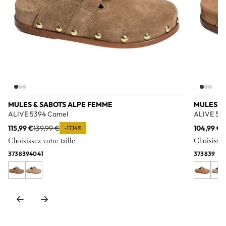
MULES & SABOTS ALPE FEMME
MULES &
ALIVE 5394 Camel
ALIVE 53
115,99 €
139,99 €
104,99 €
1
-17,14%
Choisissez votre taille
Choisissez 
37
38
39
40
41
37
38
39