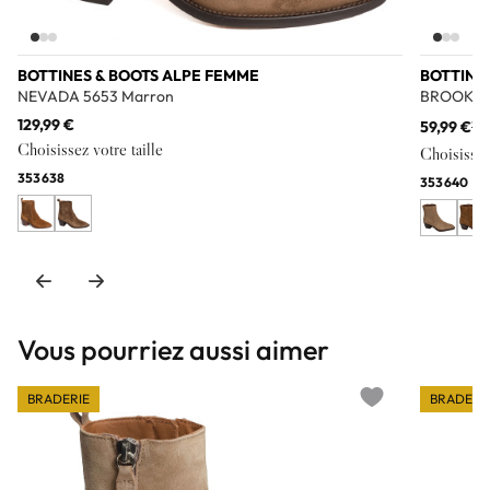
BOTTINES & BOOTS ALPE FEMME
BOTTINE
NEVADA 5653 Marron
BROOKLY
129,99 €
59,99 €
11
Choisissez votre taille
Choisissez 
35
36
38
35
36
40
Vous pourriez aussi aimer
BRADERIE
BRADERI
Add to wishlist