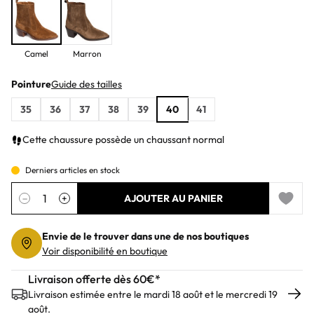
Camel
Marron
Pointure
Guide des tailles
35
36
37
38
39
40
41
Cette chaussure possède un chaussant normal
Derniers articles en stock
Quantité
−
+
AJOUTER AU PANIER
Add to 
Envie de le trouver dans une de nos boutiques
Voir disponibilité en boutique
Livraison offerte dès 60€*
Livraison estimée entre le mardi 18 août et le mercredi 19
août.