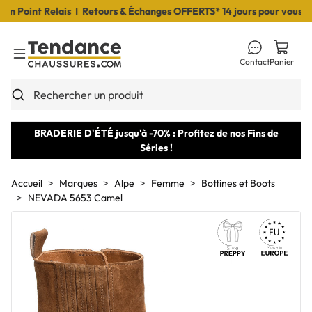
Point Relais I Retours & Échanges OFFERTS* 14 jours pour vous déci
Contact
Panier
Toggle Menu
Rechercher un produit
BRADERIE D'ÉTÉ jusqu'à -70% : Profitez de nos Fins de
Séries !
Accueil
Marques
Alpe
Femme
Bottines et Boots
NEVADA 5653 Camel