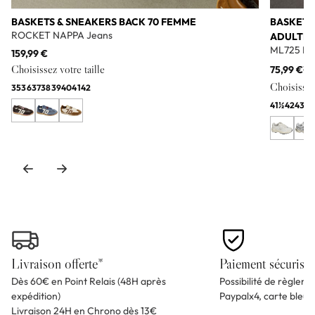
BASKETS & SNEAKERS BACK 70 FEMME
BASKETS
ROCKET NAPPA Jeans
ADULTE
ML725 Bl
159,99 €
Choisissez votre taille
75,99 €
11
Choisissez 
35
36
37
38
39
40
41
42
41½
42
43
44
Livraison offerte*
Paiement sécurisé
Dès 60€ en Point Relais (48H après
Possibilité de règlem
expédition)
Paypalx4, carte bleu
Livraison 24H en Chrono dès 13€