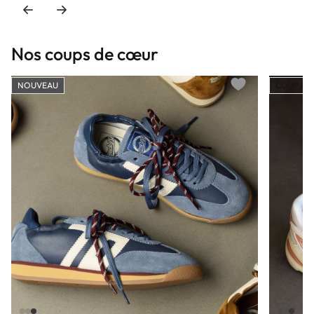
Nos coups de cœur
NOUVEAU
COUP DE
Add to wishlist