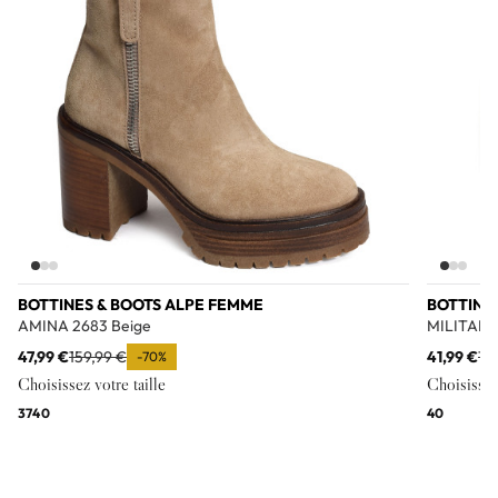
BOTTINES & BOOTS ALPE FEMME
BOTTINE
AMINA 2683 Beige
MILITARE
47,99 €
159,99 €
41,99 €
13
-70%
Choisissez votre taille
Choisissez 
37
40
40