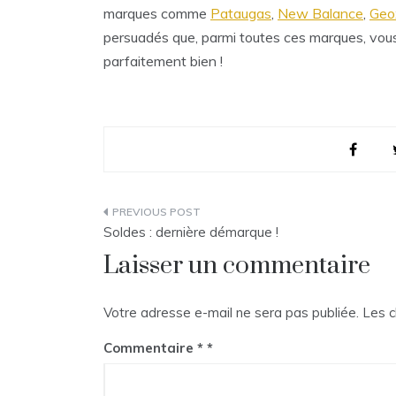
marques comme
Pataugas
,
New Balance
,
Geo
persuadés que, parmi toutes ces marques, vous
parfaitement bien !
Navigation
Soldes : dernière démarque !
de
Laisser un commentaire
l’article
Votre adresse e-mail ne sera pas publiée.
Les c
Commentaire
*