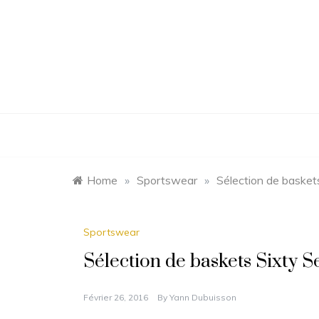
Skip
to
content
Home
»
Sportswear
»
Sélection de baske
Sportswear
Sélection de baskets Sixty
Février 26, 2016
By
Yann Dubuisson