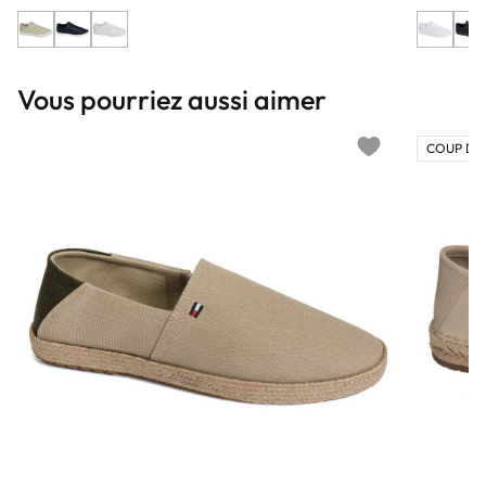
Vous pourriez aussi aimer
COUP DE
Add to wishlist