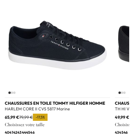
Add to wishlist
CHAUSSURES EN TOILE TOMMY HILFIGER HOMME
CHAUSSU
HARLEM CORE II CVS 5817 Marine
TH HI VU
65,99 €
79,99 €
49,99 €
79
-17,5%
Choisissez votre taille
Choisissez 
40
41
42
43
44
45
46
43
45
46