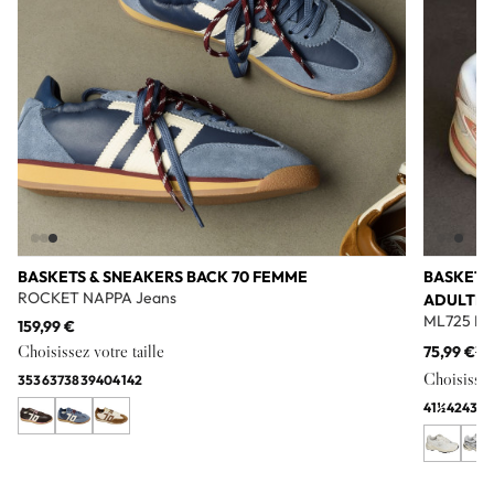
BASKETS & SNEAKERS BACK 70 FEMME
BASKETS
ROCKET NAPPA Jeans
ADULTE
ML725 Bl
159,99 €
Choisissez votre taille
75,99 €
11
Choisissez 
35
36
37
38
39
40
41
42
41½
42
43
44