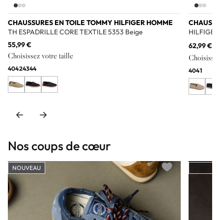
CHAUSSURES EN TOILE TOMMY HILFIGER HOMME
CHAUSSU
TH ESPADRILLE CORE TEXTILE 5353 Beige
HILFIGER
55,99 €
62,99 €
99
Choisissez votre taille
Choisissez 
40
42
43
44
40
41
Nos coups de cœur
NOUVEAU
COUP DE
Add to wishlist