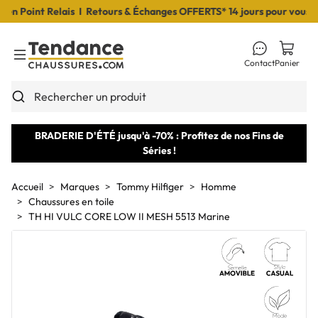
 Point Relais I Retours & Échanges OFFERTS* 14 jours pour vous déc
Contact
Panier
Toggle Menu
Rechercher un produit
BRADERIE D'ÉTÉ jusqu'à -70% : Profitez de nos Fins de
Séries !
Accueil
Marques
Tommy Hilfiger
Homme
Chaussures en toile
TH HI VULC CORE LOW II MESH 5513 Marine