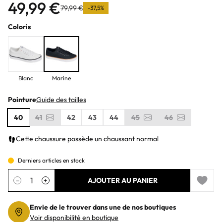
49,99 €
79,99 €
-37,5%
Coloris
Blanc
Marine
Pointure
Guide des tailles
40
41
42
43
44
45
46
Cette chaussure possède un chaussant normal
Derniers articles en stock
Quantité
−
+
AJOUTER AU PANIER
Add to 
Envie de le trouver dans une de nos boutiques
Voir disponibilité en boutique