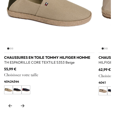
CHAUSSURES EN TOILE TOMMY HILFIGER HOMME
CHAUSSU
TH ESPADRILLE CORE TEXTILE 5353 Beige
HILFIGER
55,99 €
62,99 €
99
Choisissez votre taille
Choisissez 
40
42
43
44
40
41