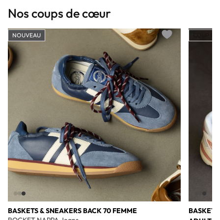
Nos coups de cœur
NOUVEAU
COUP DE
Add to wishlist
BASKETS & SNEAKERS BACK 70 FEMME
BASKETS