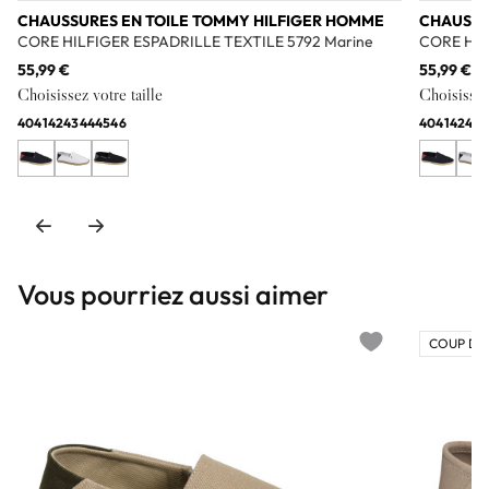
CHAUSSURES EN TOILE TOMMY HILFIGER HOMME
CHAUSSU
CORE HILFIGER ESPADRILLE TEXTILE 5792 Marine
CORE HIL
55,99 €
55,99 €
Choisissez votre taille
Choisissez 
40
41
42
43
44
45
46
40
41
42
43
4
Vous pourriez aussi aimer
COUP DE
Add to wishlist