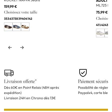
ROCKET NAPPA Jeans
ADULTE
ML725 Bl
159,99 €
Choisissez votre taille
75,99 €
11
Choisissez 
35
36
37
38
39
40
41
42
41½
42
43
44
Livraison offerte*
Paiement sécurisé
Dès 60€ en Point Relais (48H après
Possibilité de règlem
expédition)
Paypalx4, carte bleu
Livraison 24H en Chrono dès 13€