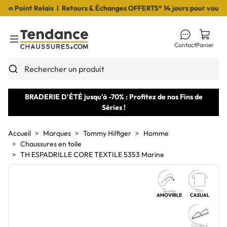
 Point Relais I Retours & Échanges OFFERTS* 14 jours pour vous déci
Contact
Panier
Toggle Menu
Rechercher un produit
BRADERIE D'ÉTÉ jusqu'à -70% : Profitez de nos Fins de
Séries !
Accueil
Marques
Tommy Hilfiger
Homme
Chaussures en toile
TH ESPADRILLE CORE TEXTILE 5353 Marine