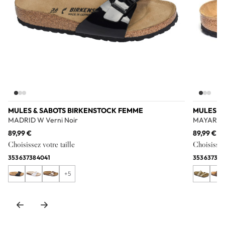
MULES & SABOTS BIRKENSTOCK FEMME
MULES &
MADRID W Verni Noir
MAYARI N
89,99 €
89,99 €
Choisissez votre taille
Choisissez 
35
36
37
38
40
41
35
36
37
38
3
+5