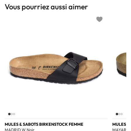
Vous pourriez aussi aimer
Add to wishlist
MULES & SABOTS BIRKENSTOCK FEMME
MULES &
MADRID W Noir
MAYARI S