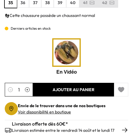
35
36
37
38
39
40
41
42
Cette chaussure possède un chaussant normal
Derniers articles en stock
Quantité
−
+
AJOUTER AU PANIER
Add to 
Envie de le trouver dans une de nos boutiques
Voir disponibilité en boutique
Livraison offerte dès 60€*
Livraison estimée entre le vendredi 14 août et le lundi 17