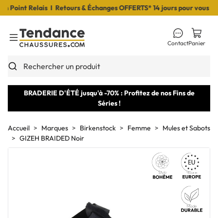
Point Relais I Retours & Échanges OFFERTS* 14 jours pour vous décid
Contact
Panier
Toggle Menu
Rechercher un produit
BRADERIE D'ÉTÉ jusqu'à -70% : Profitez de nos Fins de
Séries !
Accueil
Marques
Birkenstock
Femme
Mules et Sabots
GIZEH BRAIDED Noir