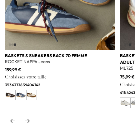
BASKETS & SNEAKERS BACK 70 FEMME
BASKETS
ROCKET NAPPA Jeans
ADULTE
ML725 Bl
159,99 €
Choisissez votre taille
75,99 €
11
Choisissez 
35
36
37
38
39
40
41
42
41½
42
43
44